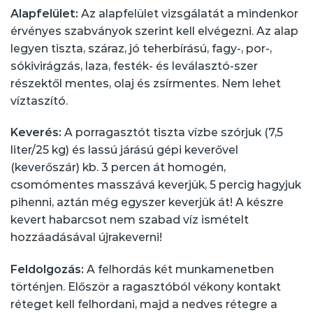
Alapfelület:
Az alapfelület vizsgálatát a mindenkor
érvényes szabványok szerint kell elvégezni. Az alap
legyen tiszta, száraz, jó teherbírású, fagy-, por-,
sókivirágzás, laza, festék- és leválasztó-szer
részektől mentes, olaj és zsírmentes. Nem lehet
víztaszító.
Keverés:
A porragasztót tiszta vízbe szórjuk (7,5
liter/25 kg) és lassú járású gépi keverővel
(keverőszár) kb. 3 percen át homogén,
csomómentes masszává keverjük, 5 percig hagyjuk
pihenni, aztán még egyszer keverjük át! A készre
kevert habarcsot nem szabad víz ismételt
hozzáadásával újrakeverni!
Feldolgozás:
A felhordás két munkamenetben
történjen. Először a ragasztóból vékony kontakt
réteget kell felhordani, majd a nedves rétegre a