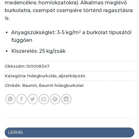
medencékre, homlokzatokra). Alkalmas meglévő
burkolatra, csempét csempére történő ragasztásra
is.
Anyagszükséglet: 3-5 kg/m² a burkolat típusától
függően
Kiszerelés: 25 kg/zsák
Cikkszám:
100008347
Kategória:
hidegburkolás, aljzatképzés
Címkék:
Baumit
,
Baumit hidegburkolat
LEÍRÁS