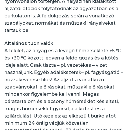
nyomvonalon történjen. A helyszínen kialakított
aljzatdilatációk folytatódnak az ágyazatban és a
burkolaton is. A feldolgozás során a vonatkozó
szabályokat, normákat és műszaki irányelveket
tartsuk be.
Általános tudnivalók:
A felület, az anyag és a levegő hőmérséklete +5 °C
és +30 °C között legyen a feldolgozás és a kötés
ideje alatt. Csak tiszta – pl. vezetékes – vizet
használjunk. Egyéb adalékszerek– pl. fagyásgátló –
hozzákeverése tilos! Az aljzatra vonatkozó
szabványokat, előírásokat, műszaki előírásokat
mindenkor figyelembe kell venni! Magas
páratartalom és alacsony hőmérséklet késlelteti,
magas hőmérséklet gyorsítja a kötést és a
szilárdulást. Utókezelés: az elkészült burkolatot
minimum 24 óráig védjük közvetlen