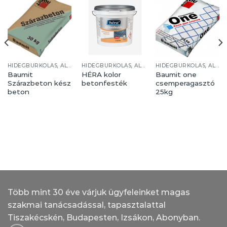
HIDEGBURKOLÁS, ALJZATKÉPZÉS
HIDEGBURKOLÁS, ALJZATKÉPZÉS
HIDEGBURKOLÁS, ALJZATKÉPZÉS
Baumit
HÉRA kolor
Baumit one
Szárazbeton kész
betonfesték
csemperagasztó
beton
25kg
Több mint 30 éve várjuk ügyfeleinket magas
szakmai tanácsadással, tapasztalattal
Tiszakécskén, Budapesten, Izsákon, Abonyban.