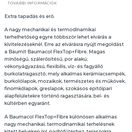
TOVÁBBI INFORMÁCIÓK
Extra tapadás és erő.
A nagy mechanikai és termodinamikai
terhelhetőség egyre többször lehet elvárás a
kivitelezéseknél. Erre az elvárásra nyújt megoldást
a Baumit Baumacol FlexTop+Fibre. Magas
minőségű, szálerősítésű, por alakú,
vékonyágyazású, flexibilis, víz- és fagyálló
burkolatragasztó, mely alkalmas kerámiacsempék,
burkolólapok, mozaikok, természetes és műkövek,
finomkőlapok, greslapok, szokásos építőipari
alapfelületekre történő ragasztására, bel- és
kültérben egyaránt.
A Baumacol FlexTop+Fibre különösen alkalmas
nagy mechanikai, termodinamikai terhelésnek
kitett helyeken (pl. padlófűtéshez, teraszokra,