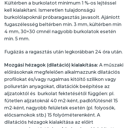
Kültérben a burkolatot minimum 1 %-os lejtéssel
kell kialakítani. Ismeretlen tulajdonságú
burkolólapoknál próbaragasztás javasolt. Ajánlott
fugaszélesség beltérben min. 3 mm, kültérben min
4 mm, 30×30 cmnél nagyobb burkolatok esetén
min. 5 mm.
Fugázás a ragasztás után legkorábban 24 óra után.
Mozgási hézagok (dilatáció) kialakítása:
A műszaki
előírásoknak megfelelően alkalmazzunk dilatációs
profilokat és/vagy rugalmas kitöltő szilikon vagy
poliuretán anyagokat, dilatációk beépítése az
aljzatoktól és burkolat fektetésétől függően: pl.
fűtetlen aljzatoknál 40 m2-ként, padlófűtésnél 15
m2-ként, nagyobb felületek esetén (pl. folyosók,
előcsarnokok stb.) 15 folyóméterenként. A
dilatációs hézagok kialakítása az előírt