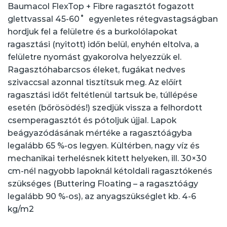
Baumacol FlexTop + Fibre ragasztót fogazott
glettvassal 45-60˚ egyenletes rétegvastagságban
hordjuk fel a felületre és a burkolólapokat
ragasztási (nyitott) időn belül, enyhén eltolva, a
felületre nyomást gyakorolva helyezzük el.
Ragasztóhabarcsos éleket, fugákat nedves
szivaccsal azonnal tisztítsuk meg. Az előírt
ragasztási időt feltétlenül tartsuk be, túllépése
esetén (bőrösödés!) szedjük vissza a felhordott
csemperagasztót és pótoljuk újjal. Lapok
beágyazódásának mértéke a ragasztóágyba
legalább 65 %-os legyen. Kültérben, nagy víz és
mechanikai terhelésnek kitett helyeken, ill. 30×30
cm-nél nagyobb lapoknál kétoldali ragasztókenés
szükséges (Buttering Floating – a ragasztóágy
legalább 90 %-os), az anyagszükséglet kb. 4-6
kg/m2