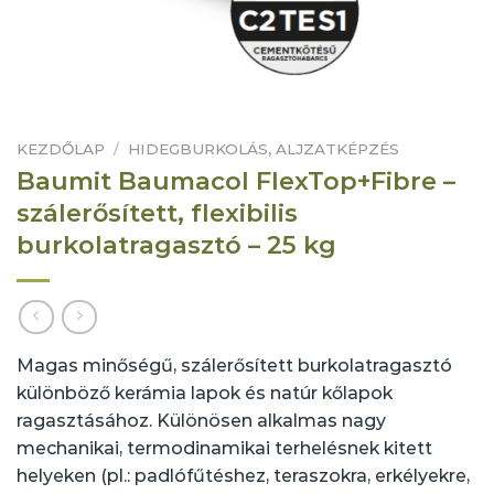
KEZDŐLAP
/
HIDEGBURKOLÁS, ALJZATKÉPZÉS
Baumit Baumacol FlexTop+Fibre –
szálerősített, flexibilis
burkolatragasztó – 25 kg
Magas minőségű, szálerősített burkolatragasztó
különböző kerámia lapok és natúr kőlapok
ragasztásához. Különösen alkalmas nagy
mechanikai, termodinamikai terhelésnek kitett
helyeken (pl.: padlófűtéshez, teraszokra, erkélyekre,