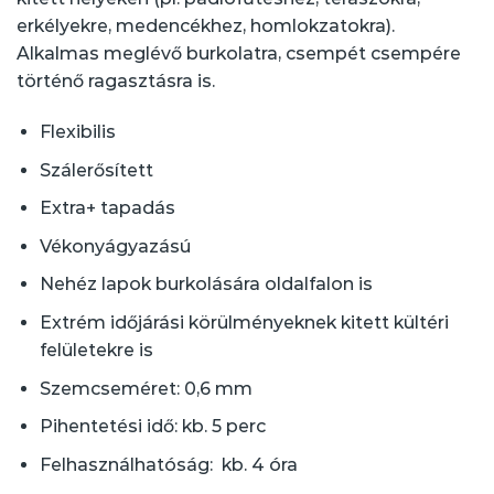
erkélyekre, medencékhez, homlokzatokra).
Alkalmas meglévő burkolatra, csempét csempére
történő ragasztásra is.
Flexibilis
Szálerősített
Extra+ tapadás
Vékonyágyazású
Nehéz lapok burkolására oldalfalon is
Extrém időjárási körülményeknek kitett kültéri
felületekre is
Szemcseméret: 0,6 mm
Pihentetési idő: kb. 5 perc
Felhasználhatóság: kb. 4 óra