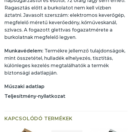
napsugárzástól és esőtől, 72 óráig fagy sem érheti.
Ragasztás előtt a burkolatot nem kell vízben
áztatni. Javasolt szerszám: elektromos keverőgép,
megfelelő méretű keverőedény, kőműveskanál,
szivacs. A fogazott glettvas fogazatmérete a
burkolatnak megfelelő legyen.
Munkavédelem:
Termékre jellemző tulajdonságok,
mint összetétel, hulladék elhelyezés, tisztítás,
különleges kezelés megtalálhatók a termék
biztonsági adatlapján.
Műszaki adatlap
Teljesítmény-nyilatkozat
KAPCSOLÓDÓ TERMÉKEK