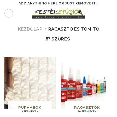
Skip
ADD ANYTHING HERE OR JUST REMOVE IT...
to
content
KEZDŐLAP
/
RAGASZTÓ ÉS TÖMÍTŐ
SZŰRÉS
PURHABOK
RAGASZTÓK
9 TERMÉKEK
54 TERMÉKEK