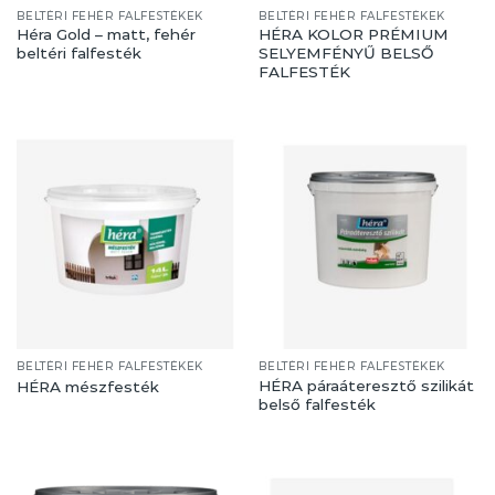
BELTÉRI FEHÉR FALFESTÉKEK
BELTÉRI FEHÉR FALFESTÉKEK
Héra Gold – matt, fehér
HÉRA KOLOR PRÉMIUM
beltéri falfesték
SELYEMFÉNYŰ BELSŐ
FALFESTÉK
BELTÉRI FEHÉR FALFESTÉKEK
BELTÉRI FEHÉR FALFESTÉKEK
HÉRA páraáteresztő szilikát
HÉRA mészfesték
belső falfesték