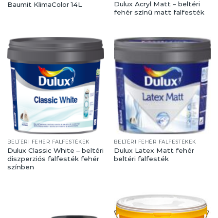
Dulux Acryl Matt – beltéri
Baumit KlimaColor 14L
fehér színű matt falfesték
BELTÉRI FEHÉR FALFESTÉKEK
BELTÉRI FEHÉR FALFESTÉKEK
Dulux Classic White – beltéri
Dulux Latex Matt fehér
diszperziós falfesték fehér
beltéri falfesték
színben