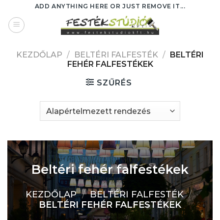
Skip
ADD ANYTHING HERE OR JUST REMOVE IT...
to
content
KEZDŐLAP
/
BELTÉRI FALFESTÉK
/
BELTÉRI
FEHÉR FALFESTÉKEK
SZŰRÉS
Beltéri fehér falfestékek
KEZDŐLAP
/
BELTÉRI FALFESTÉK
/
BELTÉRI FEHÉR FALFESTÉKEK