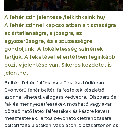
A fehér szín jelentése
/lelkititkaink.hu/
A fehér színnel kapcsolatban a tisztaságra
az ártatlanságra, a jóságra, az
egyszerűségre, és a szüzességre
gondoljunk. A tökéletesség színének
tartjuk. A feketével ellentétben leginkább
pozitív jelentése van. Sikeres kezdetet is
jelenthet.
Beltéri fehér falfesték a Festékstúdióban
Gyönyörű fehér beltéri falfestékek készletről,
azonnal viheted, válogass kedvedre. Diszperziós
fal- és mennyezetfestékek, mosható vagy akár
dörzsölhető latex falfestékek és készre kevert
mészfestékek.Tartós bevonatok létrehozására
beltéri falfelületeken, vakolaton, gipszkartonon és