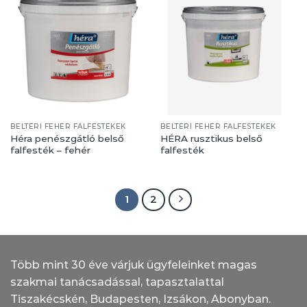
BELTÉRI FEHÉR FALFESTÉKEK
BELTÉRI FEHÉR FALFESTÉKEK
Héra penészgátló belső
HÉRA rusztikus belső
falfesték – fehér
falfesték
1
2
Több mint 30 éve várjuk ügyfeleinket magas
szakmai tanácsadással, tapasztalattal
Tiszakécskén, Budapesten, Izsákon, Abonyban.