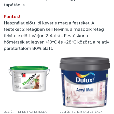
tapétán is.
Fontos!
Használat előtt jól keverje meg a festéket. A
festéket 2 rétegben kell felvinni, a második réteg
felvitele előtt várjon 2-4 órát. Festéskor a
hőmérséklet legyen +10°C és +28°C között, a relatív
páratartalom 80% alatt.
BELTÉRI FEHÉR FALFESTÉKEK
BELTÉRI FEHÉR FALFESTÉKEK