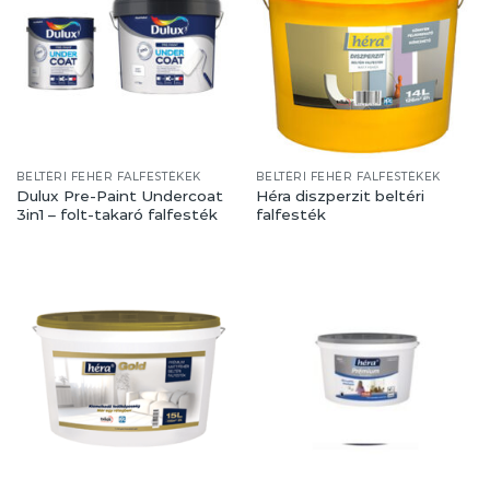
BELTÉRI FEHÉR FALFESTÉKEK
BELTÉRI FEHÉR FALFESTÉKEK
Dulux Pre-Paint Undercoat
Héra diszperzit beltéri
3in1 – folt-takaró falfesték
falfesték