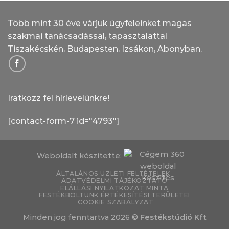
Több mint 30 éve várjuk ügyfeleinket magas
szakmai tanácsadással, tapasztalattal
Tiszakécskén, Budapesten, Izsákon, Abonyban.
Iratkozz fel hírlevelünkre!
[contact-form-7 id="4793"]
Weboldalt készítette:
ÁLTALÁNOS ÜZLETI FELTÉTELEK
ADATVÉDELMI TÁJÉKOZTATÓ
ELÁLLÁSI NYILATKOZAT MINTA
FESTÉKBOLTUNK ÉRTÉKESÍTÉSI TERÜLETEI
COOKIE SZABÁLYZAT
Minden jog fenntartva 2026 ©
Festékstúdió Kft