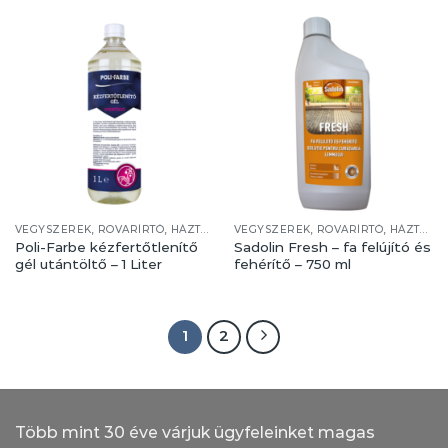
VEGYSZEREK, ROVARÍRTÓ, HÁZTARTÁS
VEGYSZEREK, ROVARÍRTÓ, HÁZTARTÁS
Poli-Farbe kézfertőtlenítő
Sadolin Fresh – fa felújító és
gél utántöltő – 1 Liter
fehérítő – 750 ml
1
2
Több mint 30 éve várjuk ügyfeleinket magas