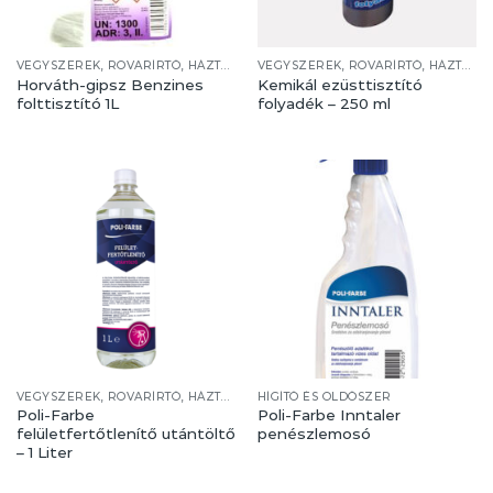
VEGYSZEREK, ROVARÍRTÓ, HÁZTARTÁS
VEGYSZEREK, ROVARÍRTÓ, HÁZTARTÁS
Horváth-gipsz Benzines
Kemikál ezüsttisztító
folttisztító 1L
folyadék – 250 ml
VEGYSZEREK, ROVARÍRTÓ, HÁZTARTÁS
HÍGÍTÓ ÉS OLDÓSZER
Poli-Farbe
Poli-Farbe Inntaler
felületfertőtlenítő utántöltő
penészlemosó
– 1 Liter