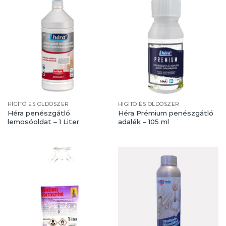
HÍGÍTÓ ÉS OLDÓSZER
HÍGÍTÓ ÉS OLDÓSZER
Héra penészgátló
Héra Prémium penészgátló
lemosóoldat – 1 Liter
adalék – 105 ml