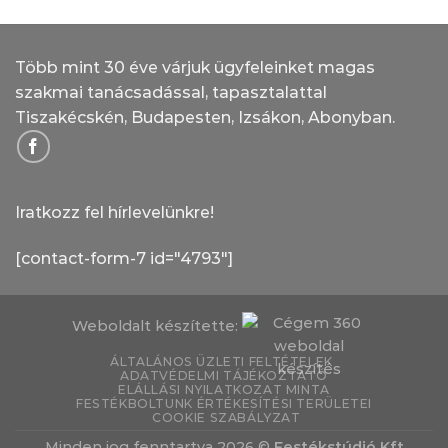
Több mint 30 éve várjuk ügyfeleinket magas
szakmai tanácsadással, tapasztalattal
Tiszakécskén, Budapesten, Izsákon, Abonyban.
Iratkozz fel hírlevelünkre!
[contact-form-7 id="4793"]
Weboldalt készítette:
ÁLTALÁNOS ÜZLETI FELTÉTELEK
ADATVÉDELMI TÁJÉKOZTATÓ
ELÁLLÁSI NYILATKOZAT MINTA
FESTÉKBOLTUNK ÉRTÉKESÍTÉSI TERÜLETEI
COOKIE SZABÁLYZAT
Minden jog fenntartva 2026 ©
Festékstúdió Kft