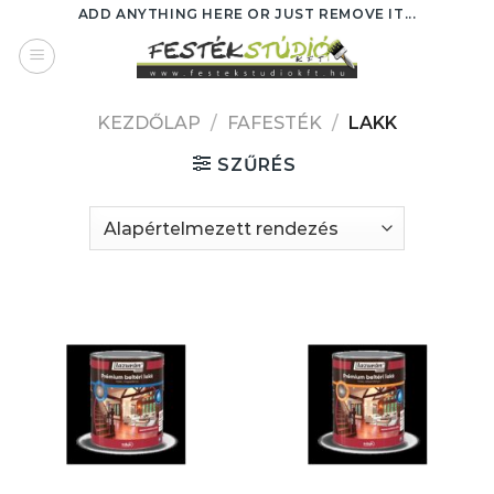
Skip
ADD ANYTHING HERE OR JUST REMOVE IT...
to
content
KEZDŐLAP
/
FAFESTÉK
/
LAKK
SZŰRÉS