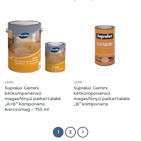
LAKK
LAKK
Supralux Gemini
Supralux Gemini
kétkomponensű
kétkomponensű
magasfényű parkettalakk
magasfényű parkettalakk
„A+B” komponens
„B” komponens
ikercsomag – 750 ml
1
2