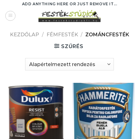
Skip
ADD ANYTHING HERE OR JUST REMOVE IT...
to
content
KEZDŐLAP
/
FÉMFESTÉK
/
ZOMÁNCFESTÉK
SZŰRÉS