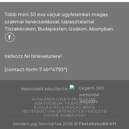
Több mint 30 éve várjuk ügyfeleinket magas
szakmai tanácsadással, tapasztalattal
Tiszakécskén, Budapesten, Izsákon, Abonyban.
Iratkozz fel hírlevelünkre!
[contact-form-7 id="4793"]
Weboldalt készítette:
ÁLTALÁNOS ÜZLETI FELTÉTELEK
ADATVÉDELMI TÁJÉKOZTATÓ
ELÁLLÁSI NYILATKOZAT MINTA
FESTÉKBOLTUNK ÉRTÉKESÍTÉSI TERÜLETEI
COOKIE SZABÁLYZAT
Minden jog fenntartva 2026 ©
Festékstúdió Kft