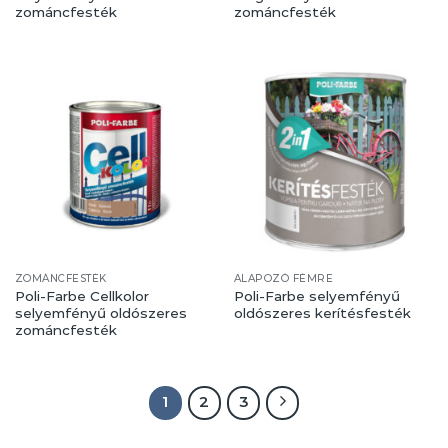
zománcfesték
zománcfesték
ZOMÁNCFESTÉK
ALAPOZÓ FÉMRE
Poli-Farbe Cellkolor
Poli-Farbe selyemfényű
selyemfényű oldószeres
oldószeres kerítésfesték
zománcfesték
1
2
3