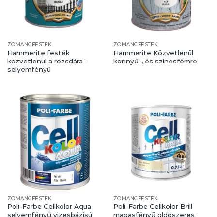
ZOMÁNCFESTÉK
ZOMÁNCFESTÉK
Hammerite festék
Hammerite Közvetlenül
közvetlenül a rozsdára –
könnyű-, és színesfémre
selyemfényû
ZOMÁNCFESTÉK
ZOMÁNCFESTÉK
Poli-Farbe Cellkolor Aqua
Poli-Farbe Cellkolor Brill
selyemfényű vizesbázisú
magasfényű oldószeres