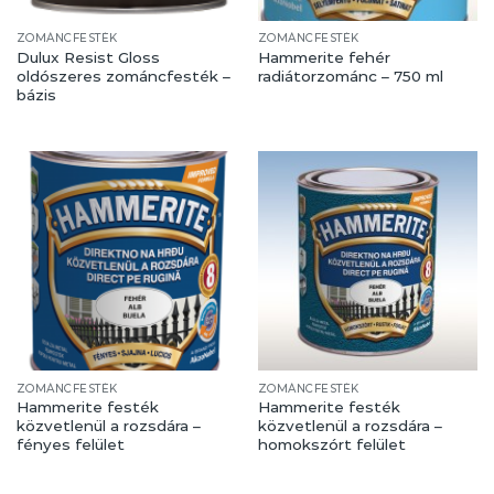
ZOMÁNCFESTÉK
ZOMÁNCFESTÉK
Dulux Resist Gloss
Hammerite fehér
oldószeres zománcfesték –
radiátorzománc – 750 ml
bázis
ZOMÁNCFESTÉK
ZOMÁNCFESTÉK
Hammerite festék
Hammerite festék
közvetlenül a rozsdára –
közvetlenül a rozsdára –
fényes felület
homokszórt felület