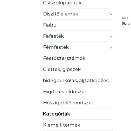
Csiszolópapírok
Díszítő elemek
KAT
Bau
Faáru
Fafesték
Fémfesték
Festőszerszámok
Glettek, gipszek
hidegburkolás, aljzatképzés
Hígító és oldószer
Hőszigetelő rendszer
Kategóriák
Kiemelt termék