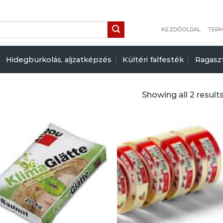
KEZDŐOLDAL
TER
Hidegburkolás, aljzatképzés
Kültéri falfesték
Ragasz
Showing all 2 result