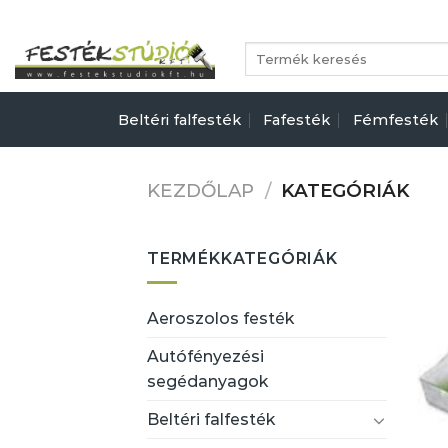
Skip
to
Keresés
content
a
következőre:
Beltéri falfesték
Fafesték
Fémfesték
KEZDŐLAP
/
KATEGÓRIÁK
TERMÉKKATEGÓRIÁK
Aeroszolos festék
Autófényezési
segédanyagok
Beltéri falfesték