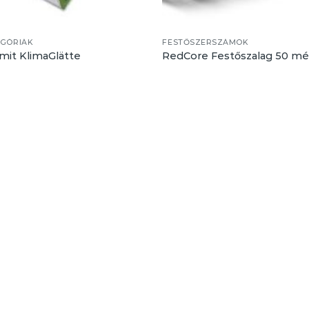
EGÓRIÁK
FESTŐSZERSZÁMOK
mit KlimaGlätte
RedCore Festőszalag 50 mé