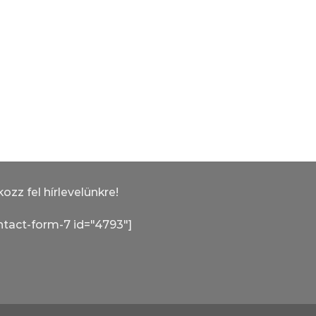
kozz fel hírlevelünkre!
ntact-form-7 id="4793"]