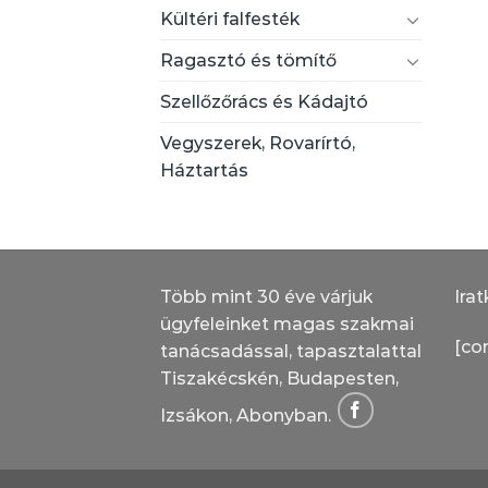
Kültéri falfesték
Ragasztó és tömítő
Szellőzőrács és Kádajtó
Vegyszerek, Rovarírtó,
Háztartás
Több mint 30 éve várjuk
Irat
ügyfeleinket magas szakmai
[co
tanácsadással, tapasztalattal
Tiszakécskén, Budapesten,
Izsákon, Abonyban.