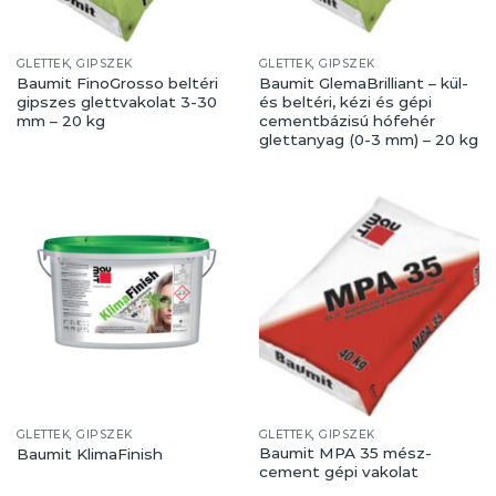
GLETTEK, GIPSZEK
GLETTEK, GIPSZEK
Baumit FinoGrosso beltéri
Baumit GlemaBrilliant – kül-
gipszes glettvakolat 3-30
és beltéri, kézi és gépi
mm – 20 kg
cementbázisú hófehér
glettanyag (0-3 mm) – 20 kg
GLETTEK, GIPSZEK
GLETTEK, GIPSZEK
Baumit MPA 35 mész-
Baumit KlimaFinish
cement gépi vakolat