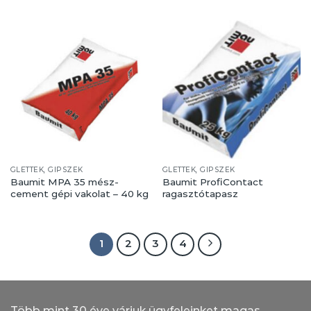
GLETTEK, GIPSZEK
GLETTEK, GIPSZEK
Baumit MPA 35 mész-
Baumit ProfiContact
cement gépi vakolat – 40 kg
ragasztótapasz
1
2
3
4
Több mint 30 éve várjuk ügyfeleinket magas