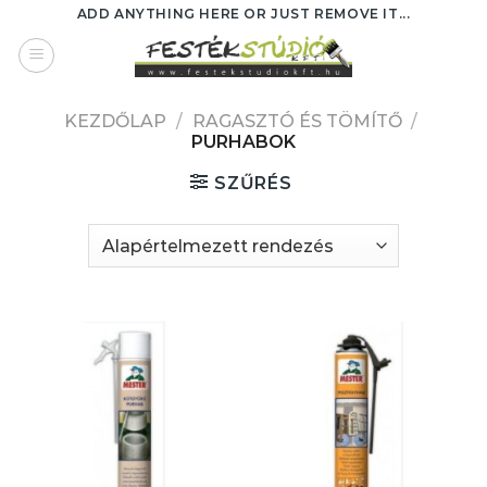
Skip
ADD ANYTHING HERE OR JUST REMOVE IT...
to
content
KEZDŐLAP
/
RAGASZTÓ ÉS TÖMÍTŐ
/
PURHABOK
SZŰRÉS