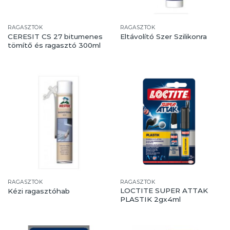
RAGASZTÓK
RAGASZTÓK
CERESIT CS 27 bitumenes
Eltávolító Szer Szilikonra
tömítő és ragasztó 300ml
RAGASZTÓK
RAGASZTÓK
LOCTITE SUPER ATTAK
Kézi ragasztóhab
PLASTIK 2gx4ml