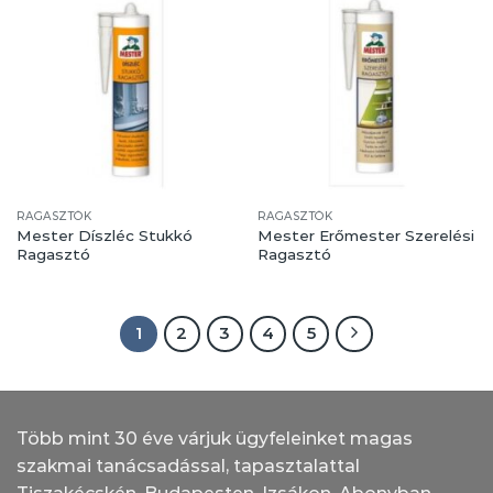
RAGASZTÓK
RAGASZTÓK
Mester Díszléc Stukkó
Mester Erőmester Szerelési
Ragasztó
Ragasztó
1
2
3
4
5
Több mint 30 éve várjuk ügyfeleinket magas
szakmai tanácsadással, tapasztalattal