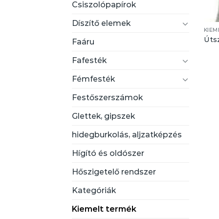
Csiszolópapírok
Díszítő elemek
KIEM
Úts
Faáru
Fafesték
Fémfesték
Festőszerszámok
Glettek, gipszek
hidegburkolás, aljzatképzés
Hígító és oldószer
Hőszigetelő rendszer
Kategóriák
Kiemelt termék