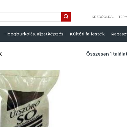
KEZDŐOLDAL
TER
Hidegburkolás, aljzatképzés
Kültéri falfesték
Ragasz
K
Összesen 1 talála