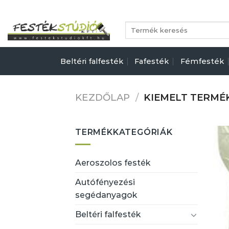
Skip
to
Keresés
content
a
következőre:
Beltéri falfesték
Fafesték
Fémfesték
KEZDŐLAP
/
KIEMELT TERMÉ
TERMÉKKATEGÓRIÁK
Aeroszolos festék
Autófényezési
segédanyagok
Beltéri falfesték