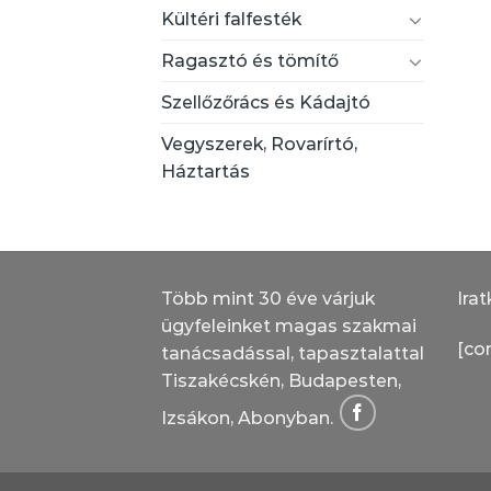
Kültéri falfesték
Ragasztó és tömítő
Szellőzőrács és Kádajtó
Vegyszerek, Rovarírtó,
Háztartás
Több mint 30 éve várjuk
Irat
ügyfeleinket magas szakmai
[co
tanácsadással, tapasztalattal
Tiszakécskén, Budapesten,
Izsákon, Abonyban.