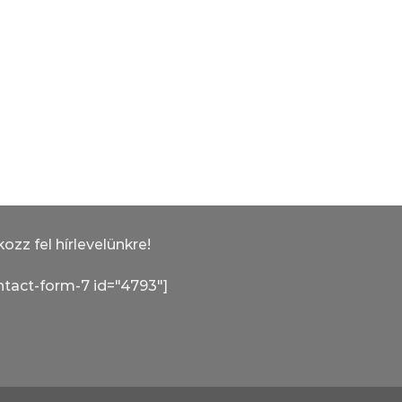
kozz fel hírlevelünkre!
ntact-form-7 id="4793"]