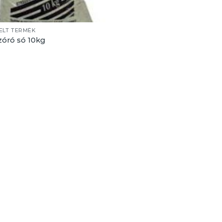
ELT TERMÉK
zóró só 10kg