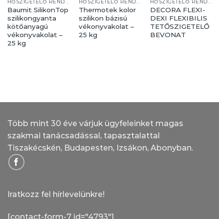
HŐSZIGETELŐ RENDSZER
HŐSZIGETELŐ RENDSZER
HŐSZIGETELŐ RENDSZER
Baumit SilikonTop
Thermotek kolor
DECORA FLEXI-
szilikongyanta
szilikon bázisú
DEXI FLEXIBILIS
kötőanyagú
vékonyvakolat –
TETŐSZIGETELŐ
vékonyvakolat –
25 kg
BEVONAT
25 kg
Több mint 30 éve várjuk ügyfeleinket magas
szakmai tanácsadással, tapasztalattal
Tiszakécskén, Budapesten, Izsákon, Abonyban.
Iratkozz fel hírlevelünkre!
[contact-form-7 id="4793"]