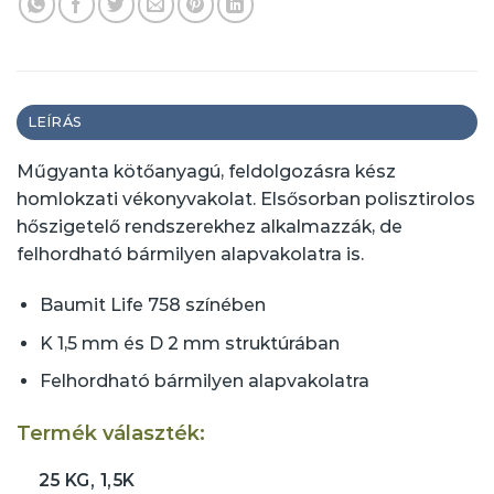
LEÍRÁS
Műgyanta kötőanyagú, feldolgozásra kész
homlokzati vékonyvakolat. Elsősorban polisztirolos
hőszigetelő rendszerekhez alkalmazzák, de
felhordható bármilyen alapvakolatra is.
Baumit Life 758 színében
K 1,5 mm és D 2 mm struktúrában
Felhordható bármilyen alapvakolatra
Termék választék:
25 KG, 1,5K