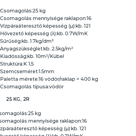
Csomagolás:
25 kg
Csomagolás mennyisége raklapon:
16
Vízpáraáteresztő képesség (µ):
kb. 121
Hővezető képesség (λ):
kb. 0.7W/mK
Sűrűség:
kb. 1.7kg/dm³
Anyagszükséglet:
kb. 2.5kg/m²
Kiadósság:
kb. 10m²/Kübel
Struktúra:
K 1,5
Szemcseméret:
1.5mm
Paletta mérete:
16 vödör/raklap = 400 kg
Csomagolás típusa:
vödör
25 KG, 2R
somagolás:
25 kg
somagolás mennyisége raklapon:
16
ízpáraáteresztő képesség (µ):
kb. 121