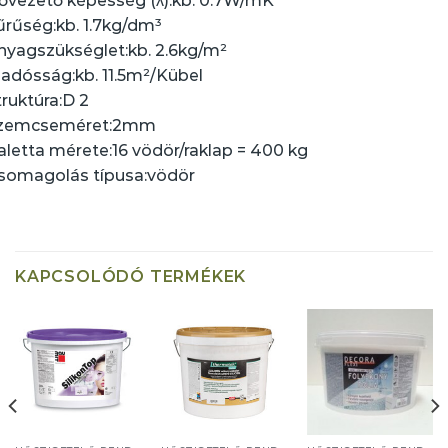
ővezető képesség (λ):
kb. 0.7W/mK
űrűség:
kb. 1.7kg/dm³
nyagszükséglet:
kb. 2.6kg/m²
iadósság:
kb. 11.5m²/Kübel
truktúra:
D 2
zemcseméret:
2mm
aletta mérete:
16 vödör/raklap = 400 kg
somagolás típusa:
vödör
KAPCSOLÓDÓ TERMÉKEK