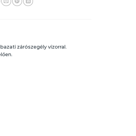
azati zárószegély vízorral.
lően.