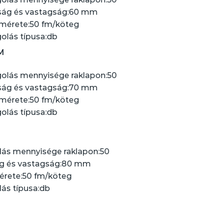
ág és vastagság:
60 mm
 mérete:
50 fm/köteg
lás típusa:
db
M
lás mennyisége raklapon:
50
ág és vastagság:
70 mm
 mérete:
50 fm/köteg
lás típusa:
db
ás mennyisége raklapon:
50
 és vastagság:
80 mm
érete:
50 fm/köteg
s típusa:
db