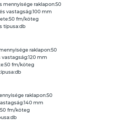
 mennyisége raklapon:
50
és vastagság:
100 mm
ete:
50 fm/köteg
 típusa:
db
ennyisége raklapon:
50
 vastagság:
120 mm
e:
50 fm/köteg
ípusa:
db
nnyisége raklapon:
50
astagság:
140 mm
50 fm/köteg
usa:
db