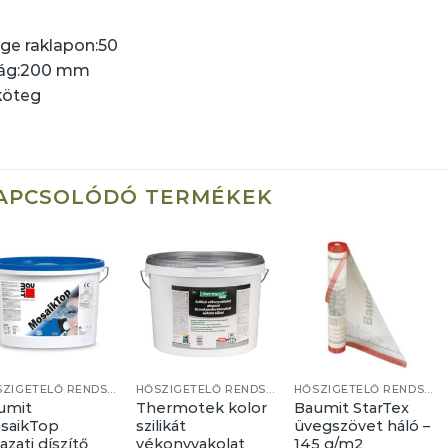
e raklapon:
50
ág:
200 mm
köteg
APCSOLÓDÓ TERMÉKEK
HŐSZIGETELŐ RENDSZER
HŐSZIGETELŐ RENDSZER
HŐSZIGETELŐ RENDSZER
umit
Thermotek kolor
Baumit StarTex
saikTop
szilikát
üvegszövet háló –
azati díszítő
vékonyvakolat
145 g/m2