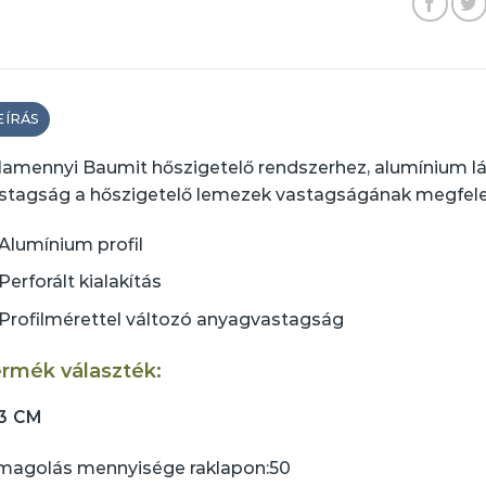
EÍRÁS
lamennyi Baumit hőszigetelő rendszerhez, alumínium láb
stagság a hőszigetelő lemezek vastagságának megfele
Alumínium profil
Perforált kialakítás
Profilmérettel változó anyagvastagság
rmék választék:
3 CM
agolás mennyisége raklapon:
50