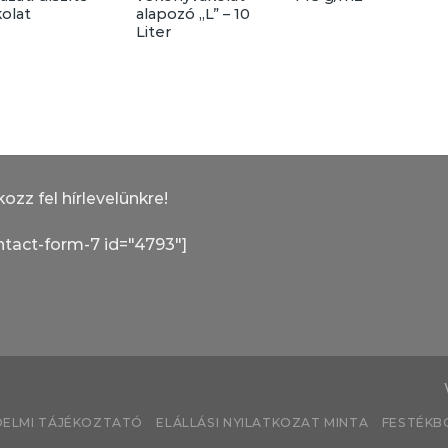
kolat
alapozó „L” – 10
Liter
kozz fel hírlevelünkre!
ntact-form-7 id="4793"]
ELMI TÁJÉKOZTATÓ
ELÁLLÁSI NYILATKOZAT MINTA
FESTÉKBO