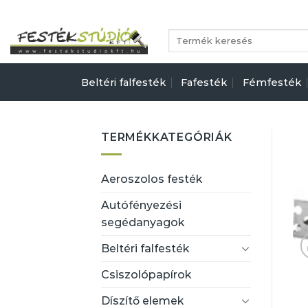
Skip
to
Keresés
content
a
következőre:
Beltéri falfesték
Fafesték
Fémfesték
TERMÉKKATEGÓRIÁK
Aeroszolos festék
Autófényezési
segédanyagok
Beltéri falfesték
Csiszolópapírok
Díszítő elemek