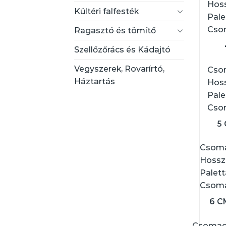
Hoss
Kültéri falfesték
Pale
Csom
Ragasztó és tömítő
Szellőzőrács és Kádajtó
Vegyszerek, Rovarírtó,
Csom
Háztartás
Hoss
Pale
Csom
5
Csoma
Hossz
Palett
Csoma
6 C
Csomago