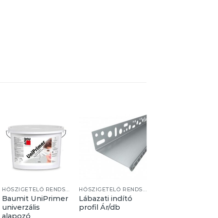
HŐSZIGETELŐ RENDSZER
HŐSZIGETELŐ RENDSZER
Baumit UniPrimer
Lábazati indító
Baumit Felirat
univerzális
profil Ár/db
Nélküli
alapozó
Üvegszövet Hál