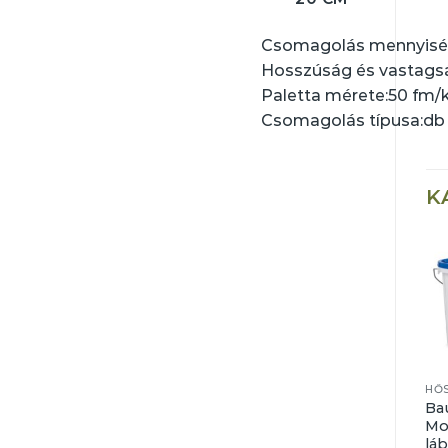
Csomagolás mennyiség
Hosszúság és vastags
Paletta mérete:
50 fm/
Csomagolás típusa:
db
K
HŐSZIGETELŐ RENDSZER
HŐSZIGETELŐ RENDSZER
Thermotek kolor
Baumit
Ba
vízlepergető
GranoporColor
Mo
diszperziós
műgyanta
láb