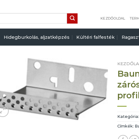
KEZDŐOLDAL
TER
Hidegburkolás, aljzatképzés
Kültéri falfesték
Ragasz
KEZDŐL
Baum
záró
profi
Kategória
Címkék:
B