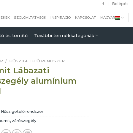
Belépés
MÉKEK
SZOLGÁLTATÁSOK
INSPIRÁCIÓ
KAPCSOLAT
MAGYAR
tó és tömítő
További termékkategóriák
AP
/
HŐSZIGETELŐ RENDSZER
it Lábazati
szegély alumínium
l
:
Hőszigetelő rendszer
aumit
,
zárószegély