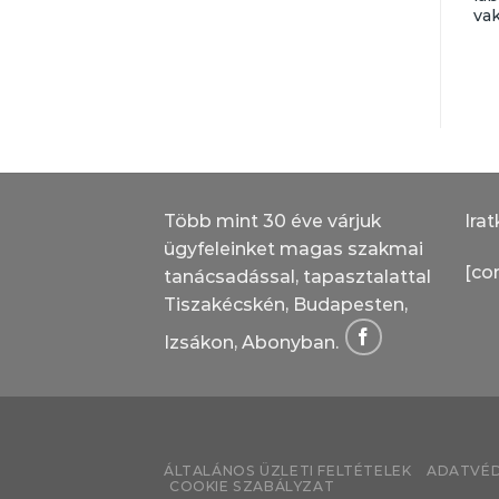
vékonyvakolat –
kötőanyagú
va
25 kg
homlokzatfesték
Több mint 30 éve várjuk
Irat
ügyfeleinket magas szakmai
[co
tanácsadással, tapasztalattal
Tiszakécskén, Budapesten,
Izsákon, Abonyban.
ÁLTALÁNOS ÜZLETI FELTÉTELEK
ADATVÉD
COOKIE SZABÁLYZAT