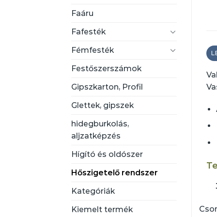
Faáru
Fafesték
Fémfesték
L
Festőszerszámok
Va
Gipszkarton, Profil
Va
Glettek, gipszek
hidegburkolás,
aljzatképzés
Hígító és oldószer
Te
Hőszigetelő rendszer
Kategóriák
Csom
Kiemelt termék