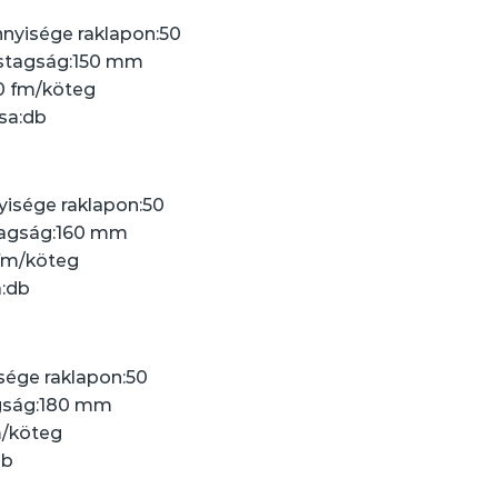
yisége raklapon:
50
stagság:
150 mm
0 fm/köteg
sa:
db
sége raklapon:
50
agság:
160 mm
fm/köteg
:
db
ége raklapon:
50
ság:
180 mm
m/köteg
db