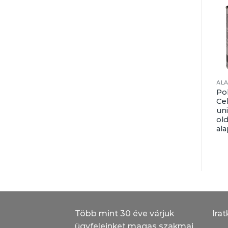
LAZÚR
FÉMFESTÉK
AL
Poli-Farbe
Cellkolor
Po
kerítéslazúr
töltőalapozó
Cel
uni
ol
al
Több mint 30 éve várjuk
Irat
ügyfeleinket magas szakmai