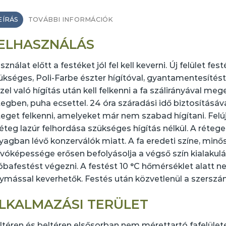
EÍRÁS
TOVÁBBI INFORMÁCIÓK
ELHASZNÁLÁS
ználat előtt a festéket jól fel kell keverni. Új felület fest
ükséges, Poli-Farbe észter hígítóval, gyantamentesítést 
zzel való hígítás után kell felkenni a fa szálirányával m
tegben, puha ecsettel. 24 óra száradási idő biztosításá
teget felkenni, amelyeket már nem szabad hígítani. Felújí
réteg lazúr felhordása szükséges hígítás nélkül. A réteg
yagban lévő konzerválók miatt. A fa eredeti színe, minős
ívóképessége erősen befolyásolja a végső szín kialakulás
óbafestést végezni. A festést 10 °C hőmérséklet alatt n
ymással keverhetők. Festés után közvetlenül a szerszá
LKALMAZÁSI TERÜLET
ltéren és beltéren elsősorban nem mérettartó fafelülete