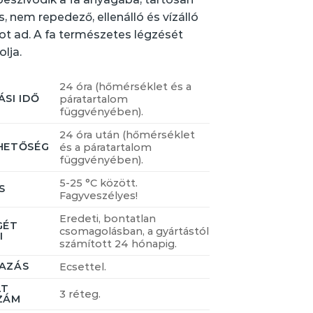
, nem repedező, ellenálló és vízálló
t ad. A fa természetes légzését
lja.
24 óra (hőmérséklet és a
SI IDŐ
páratartalom
függvényében).
24 óra után (hőmérséklet
HETŐSÉG
és a páratartalom
függvényében).
5-25 °C között.
S
Fagyveszélyes!
Eredeti, bontatlan
GÉT
csomagolásban, a gyártástól
I
számított 24 hónapig.
AZÁS
Ecsettel.
LT
3 réteg.
ZÁM