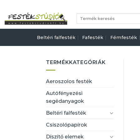
Skip
to
Keresés
content
a
következőre:
Beltéri falfesték
Fafesték
Fémfesték
TERMÉKKATEGÓRIÁK
Aeroszolos festék
Autófényezési
segédanyagok
Beltéri falfesték
Csiszolópapírok
Díszítő elemek