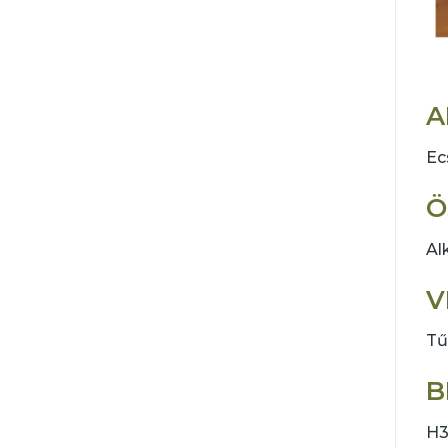
A
Ec
Ö
Al
V
Tű
B
H3