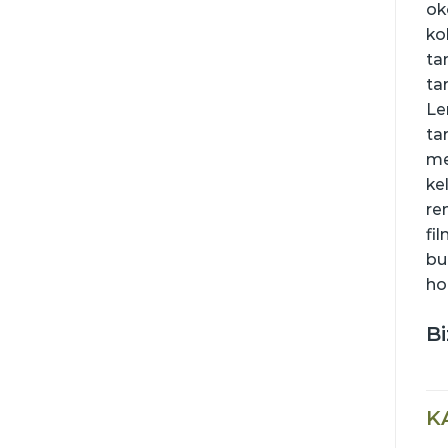
ok
ko
ta
ta
Le
ta
me
ke
re
fi
bu
ho
Bi
K