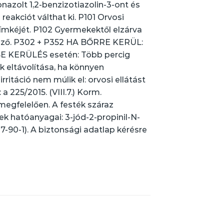
azolt 1,2-benzizotiazolin-3-ont és
eakciót válthat ki. P101 Orvosi
ímkéjét. P102 Gyermekektől elzárva
lező. P302 + P352 HA BŐRRE KERÜL:
BE KERÜLÉS esetén: Több percig
k eltávolítása, ha könnyen
ritáció nem múlik el: orvosi ellátást
a 225/2015. (VIII.7.) Korm.
 megfelelően. A festék száraz
k hatóanyagai: 3-jód-2-propinil-N-
-90-1). A biztonsági adatlap kérésre