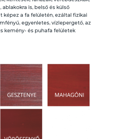
 ablakokra is, belső és külső
épez a fa felületén, ezáltal fizikai
emfényű, egyenletes, vízlepergető, az
as kemény- és puhafa felületek