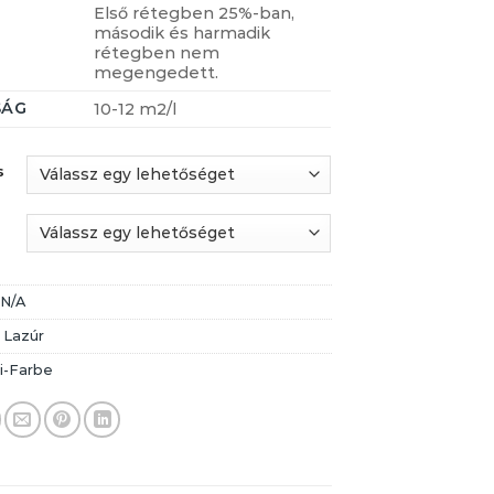
Első rétegben 25%-ban,
második és harmadik
rétegben nem
megengedett.
SÁG
10-12 m2/l
s
:
N/A
:
Lazúr
i-Farbe