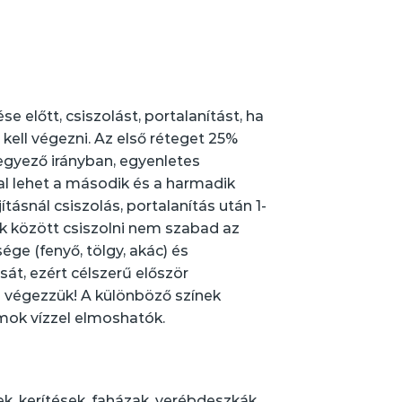
ése előtt, csiszolást, portalanítást, ha
kell végezni. Az első réteget 25%
egegyező irányban, egyenletes
val lehet a második és a harmadik
tásnál csiszolás, portalanítás után 1-
ek között csiszolni nem szabad az
ége (fenyő, tölgy, akác) és
át, ezért célszerű először
e végezzük! A különböző színek
mok vízzel elmoshatók.
k, kerítések, faházak, verébdeszkák,