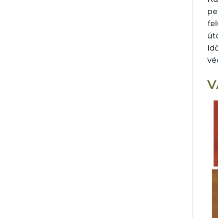
pe
fe
út
id
vé
V