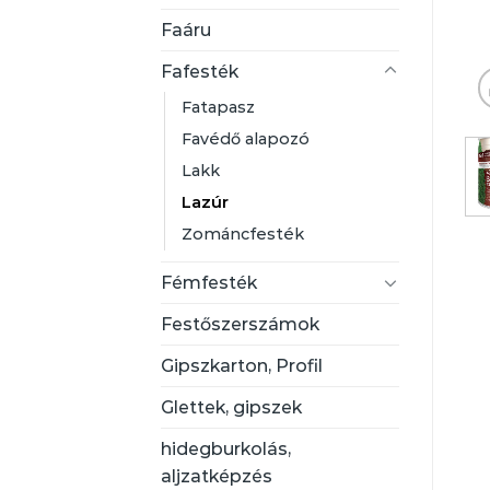
Faáru
Fafesték
Fatapasz
Favédő alapozó
Lakk
Lazúr
Zománcfesték
Fémfesték
Festőszerszámok
Gipszkarton, Profil
Glettek, gipszek
hidegburkolás,
aljzatképzés