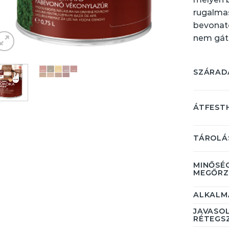
rugalmas
bevonato
nem gáto
SZÁRADÁ
ÁTFEST
TÁROLÁ
MINŐSÉ
MEGŐRZ
ALKALM
JAVASO
RÉTEGS