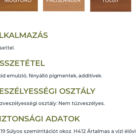
LKALMAZÁS
settel.
SSZETÉTEL
kid emulzió, fényálló pigmentek, additívek.
ESZÉLYESSÉGI OSZTÁLY
zveszélyességi osztály: Nem tűzveszélyes.
IZTONSÁGI ADATOK
19 Súlyos szemirritációt okoz. H412 Ártalmas a vízi élőv