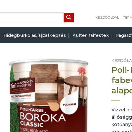
KEZDŐOLDAL
TER
Hidegburkolás, aljzatképzés
Kültéri falfesték
Ragasz
KEZDŐL
Poli
fabe
alap
Vízzel hí
állóságg
kötőany
mélyen b