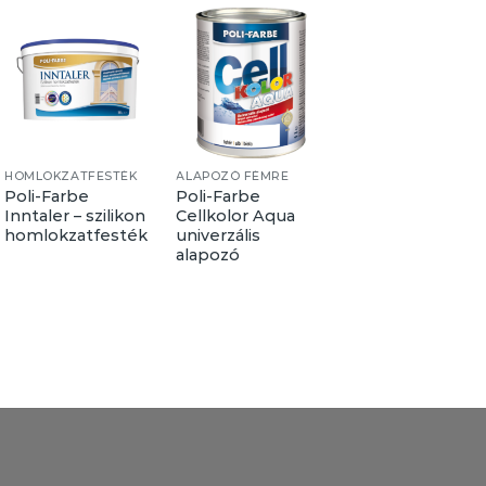
HOMLOKZATFESTÉK
ALAPOZÓ FÉMRE
FÉMFESTÉK
Poli-Farbe
Poli-Farbe
Cellkolor Brill
Inntaler – szilikon
Cellkolor Aqua
magasfényű
homlokzatfesték
univerzális
zománcfesték
alapozó