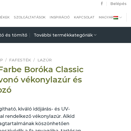
Belépés
MÉKEK
SZOLGÁLTATÁSOK
INSPIRÁCIÓ
KAPCSOLAT
MAGYAR
tó és tömítő
További termékkategóriák
AP
/
FAFESTÉK
/
LAZÚR
-Farbe Boróka Classic
vonó vékonylazúr és
ozó
gítható, kiváló időjárás- és UV-
al rendelkező vékonylazúr. Alkid
agtartalmának köszönhetően
eszívódik a fa anyagába, tartósan