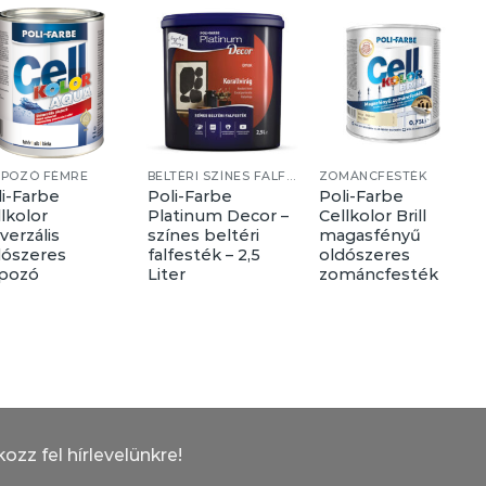
APOZÓ FÉMRE
BELTÉRI SZÍNES FALFESTÉKEK
ZOMÁNCFESTÉK
li-Farbe
Poli-Farbe
Poli-Farbe
lkolor
Platinum Decor –
Cellkolor Brill
verzális
színes beltéri
magasfényű
dószeres
falfesték – 2,5
oldószeres
apozó
Liter
zománcfesték
kozz fel hírlevelünkre!