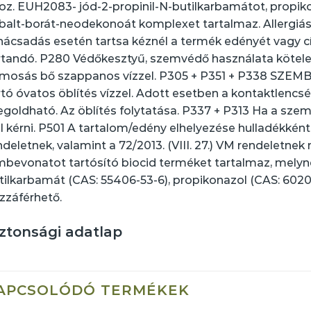
oz. EUH2083- jód-2-propinil-N-butilkarbamátot, propikon
balt-borát-neodekonoát komplexet tartalmaz. Allergiás r
nácsadás esetén tartsa kéznél a termék edényét vagy c
rtandó. P280 Védőkesztyű, szemvédő használata köte
mosás bő szappanos vízzel. P305 + P351 + P338 SZEM
rtó óvatos öblítés vízzel. Adott esetben a kontaktlencsé
goldható. Az öblítés folytatása. P337 + P313 Ha a szemir
ll kérni. P501 A tartalom/edény elhelyezése hulladékként: 
ndeletnek, valamint a 72/2013. (VIII. 27.) VM rendeletnek
lmbevonatot tartósító biocid terméket tartalmaz, melyne
tilkarbamát (CAS: 55406-53-6), propikonazol (CAS: 60207
zzáférhető.
ztonsági adatlap
APCSOLÓDÓ TERMÉKEK