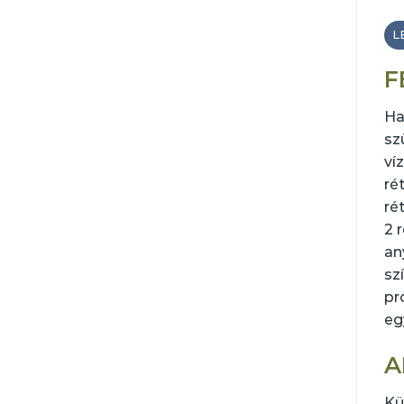
L
F
Has
sz
ví
ré
ré
2 
an
sz
pr
eg
A
Kü