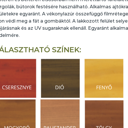
rgolák, bútorok festésére használható. Alkalmas ajtókra,
lületekre egyaránt. A vékonylazúr összefüggő filmréteget k
on védi meg a fát a gombáktól. A lakkozott felület sely
őjárásnak és az UV sugaraknak ellenáll. Egyaránt alkalm
delmére.
ÁLASZTHATÓ SZÍNEK: