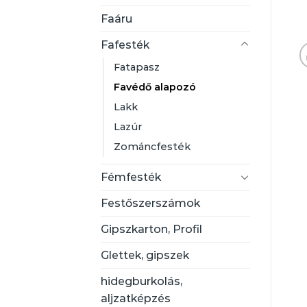
Faáru
Fafesték
Fatapasz
Favédő alapozó
Lakk
Lazúr
Zománcfesték
Fémfesték
Festőszerszámok
Gipszkarton, Profil
Glettek, gipszek
hidegburkolás,
aljzatképzés