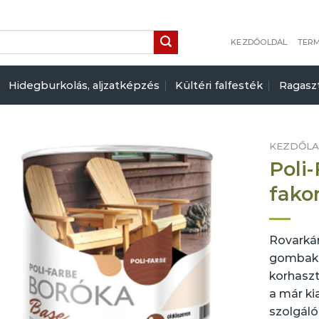
KEZDŐOLDAL
TER
Hidegburkolás, aljzatképzés
Kültéri falfesték
Ragasz
KEZDŐL
Poli
fako
Rovarkár
gombaká
korhaszt
a már ki
szolgáló