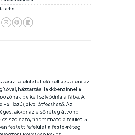
i-Farbe
záraz fafelületet elő kell készíteni az
ígítóval, háztartási lakkbenzinnel el
lapozónak be kell szívódnia a fába. A
vel, lazúrjaival átfesthető. Az
éges, akkor az első réteg átvonó
csiszolható, finomítható a felület. 5
an festett fafelület a festékréteg
kavégzést követően kevés