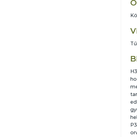
Ö
Kö
V
Tű
B
H3
ho
me
ta
ed
gy
he
P3
or