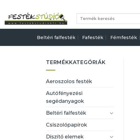
Skip
to
Keresés
content
a
következőre:
Beltéri falfesték
Fafesték
Fémfesték
TERMÉKKATEGÓRIÁK
Aeroszolos festék
Autófényezési
segédanyagok
Beltéri falfesték
Csiszolópapírok
Díszítő elemek