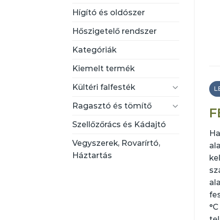
Hígító és oldószer
Hőszigetelő rendszer
Kategóriák
Kiemelt termék
Kültéri falfesték
L
Ragasztó és tömítő
F
Szellőzőrács és Kádajtó
Ha
Vegyszerek, Rovarírtó,
al
Háztartás
ke
sz
al
fe
°C
te