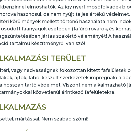
kkbenzinnel elmoshatók. Az így nyert mosófolyadék bioci
lhordva hasznosul, de nem nyújt teljes értékű védelmet
ltéri körülmények mellett történő használata nem indolo
rosodott faanyagok esetében (fafúró rovarok, és korhas
gszüntetésében jártas szakértő véleményét! A használa
ocid tartalmú készítményről van szó!
LKALMAZÁSI TERÜLET
ltéri, vagy nedvességnek fokozottan kitett fafelületek pl.
lakok, ajtók, fából készült szerkezetek impregnáló alap
fa hosszan tartó védelmét. Viszont nem alkalmazható já
karmányokkal közvetlenül érintkező fafelületekre.
LKALMAZÁS
settel, mártással. Nem szabad szórni!