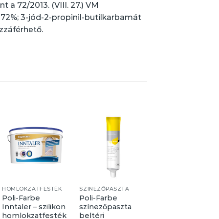
t a 72/2013. (VIII. 27.) VM
72%; 3-jód-2-propinil-butilkarbamát
zzáférhető.
HOMLOKZATFESTÉK
SZINEZŐPASZTA
Poli-Farbe
Poli-Farbe
Poli-Farbe
Inntaler – szilikon
színezőpaszta
lábazati vakolat –
homlokzatfesték
beltéri
15 kg