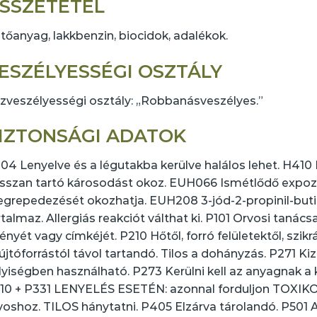
SSZETÉTEL
tőanyag, lakkbenzin, biocidok, adalékok.
ESZÉLYESSÉGI OSZTÁLY
zveszélyességi osztály: „Robbanásveszélyes.”
IZTONSÁGI ADATOK
04 Lenyelve és a légutakba kerülve halálos lehet. H410 
sszan tartó károsodást okoz. EUH066 Ismétlődő expozí
grepedezését okozhatja. EUH208 3-jód-2-propinil-buti
rtalmaz. Allergiás reakciót válthat ki. P101 Orvosi tanác
ényét vagy címkéjét. P210 Hőtől, forró felületektől, szikrá
újtóforrástól távol tartandó. Tilos a dohányzás. P271 Ki
lyiségben használható. P273 Kerülni kell az anyagnak a 
10 + P331 LENYELÉS ESETÉN: azonnal forduljon TOX
voshoz. TILOS hánytatni. P405 Elzárva tárolandó. P501 