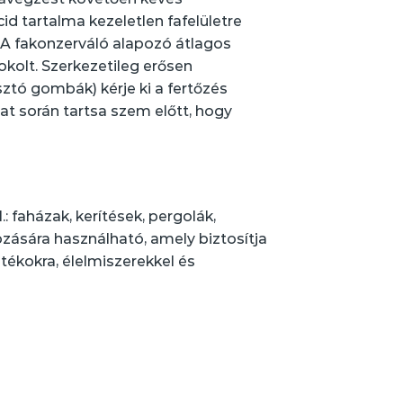
d tartalma kezeletlen fafelületre
. A fakonzerváló alapozó átlagos
kolt. Szerkezetileg erősen
ztó gombák) kérje ki a fertőzés
t során tartsa szem előtt, hogy
: faházak, kerítések, pergolák,
ozására használható, amely biztosítja
tékokra, élelmiszerekkel és