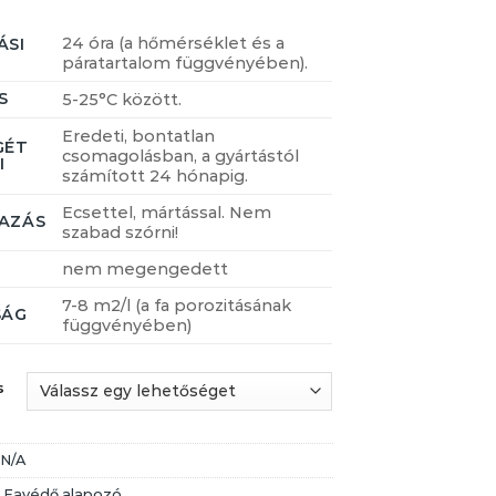
24 óra (a hőmérséklet és a
ÁSI
páratartalom függvényében).
S
5-25°C között.
Eredeti, bontatlan
GÉT
csomagolásban, a gyártástól
I
számított 24 hónapig.
Ecsettel, mártással. Nem
AZÁS
szabad szórni!
nem megengedett
7-8 m2/l (a fa porozitásának
SÁG
függvényében)
s
:
N/A
:
Favédő alapozó