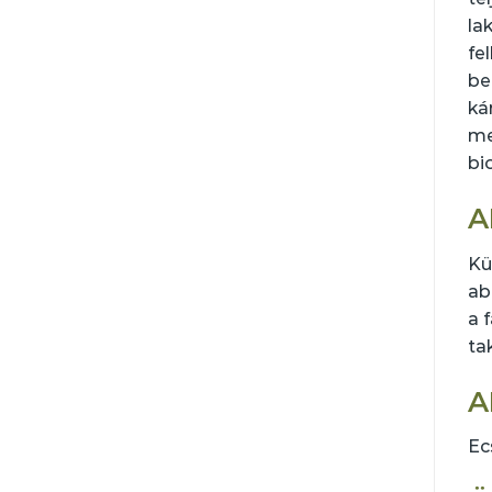
la
fe
be
ká
me
bi
A
Kü
ab
a 
ta
A
Ec