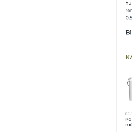
hu
re
0,
Bi
K
ZOMÁNCFESTÉK
LAZÚR
Poli-Farbe
Poli-Farbe Boróka
Pol
Cellkolor Brill
vízzel hígítható
més
magasfényű
fabevonó