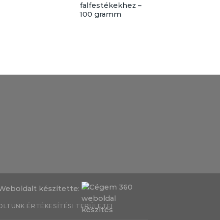
falfestékekhez –
100 gramm
Weboldalt készítette:
LTUNK ÉRTÉKESÍTÉSI TERÜLETEI