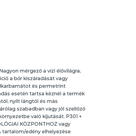
Nagyon mérgező a vízi élővilágra,
ció a bőr kiszáradását vagy
lkarbamátot és permetrint
sadás esetén tartsa kéznél a termék
tól, nyílt lángtól és más
zárólag szabadban vagy jól szellőző
környezetbe való kijutását. P301 +
IKOLÓGIAI KÖZPONTHOZ vagy
A tartalom/edény elhelyezése