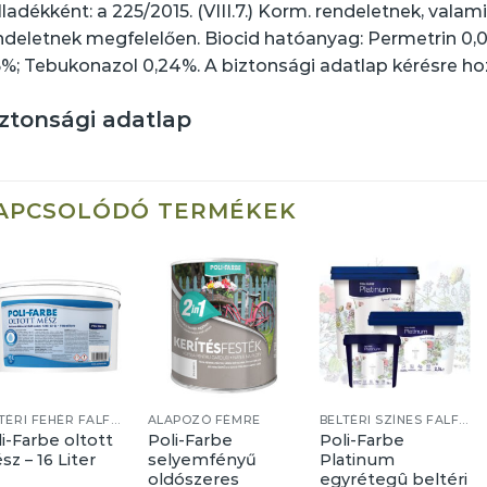
lladékként: a 225/2015. (VIII.7.) Korm. rendeletnek, valamin
ndeletnek megfelelően. Biocid hatóanyag: Permetrin 0,0
5%; Tebukonazol 0,24%. A biztonsági adatlap kérésre ho
ztonsági adatlap
APCSOLÓDÓ TERMÉKEK
BELTÉRI FEHÉR FALFESTÉKEK
ALAPOZÓ FÉMRE
BELTÉRI SZÍNES FALFESTÉKEK
i-Farbe oltott
Poli-Farbe
Poli-Farbe
z – 16 Liter
selyemfényű
Platinum
oldószeres
egyrétegû beltéri