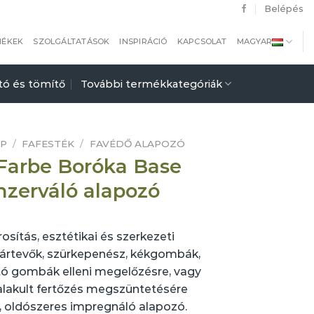
Belépés
MÉKEK
SZOLGÁLTATÁSOK
INSPIRÁCIÓ
KAPCSOLAT
MAGYAR
tó és tömítő
További termékkategóriák
AP
/
FAFESTÉK
/
FAVÉDŐ ALAPOZÓ
-Farbe Boróka Base
nzerváló alapozó
osítás, esztétikai és szerkezeti
rtevők, szürkepenész, kékgombák,
ó gombák elleni megelőzésre, vagy
alakult fertőzés megszüntetésére
, oldószeres impregnáló alapozó.