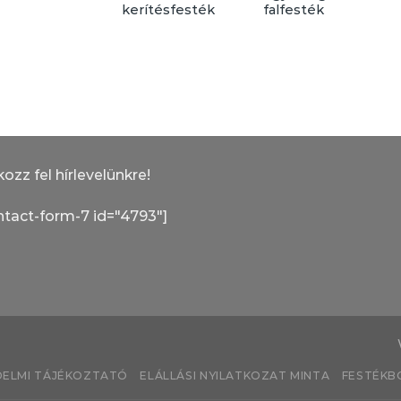
kerítésfesték
falfesték
kozz fel hírlevelünkre!
ntact-form-7 id="4793"]
ELMI TÁJÉKOZTATÓ
ELÁLLÁSI NYILATKOZAT MINTA
FESTÉKBO