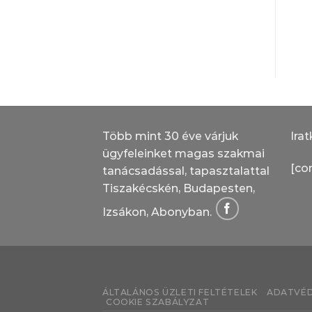
oldószeres
vastaglazúr
zománcfesték
Több mint 30 éve várjuk
Irat
ügyfeleinket magas szakmai
[co
tanácsadással, tapasztalattal
Tiszakécskén, Budapesten,
Izsákon, Abonyban.
ÁLTALÁNOS ÜZLETI FELTÉTELEK
ADATVÉD
COOKIE SZABÁLYZAT