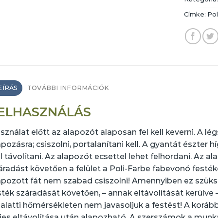
Címke:
Pol
EÍRÁS
TOVÁBBI INFORMÁCIÓK
ELHASZNÁLÁS
sználat előtt az alapozót alaposan fel kell keverni. A légs
apozásra; csiszolni, portalanítani kell. A gyantát észter h
ll távolítani. Az alapozót ecsettel lehet felhordani. Az a
áradást követően a felület a Poli-Farbe fabevonó festékei
apozott fát nem szabad csiszolni! Amennyiben ez szüks
sték száradását követően, – annak eltávolítását kerülve – 
 alatti hőmérsékleten nem javasoljuk a festést! A korább
ljes eltávolítása után alapozható. A szerszámok a mun