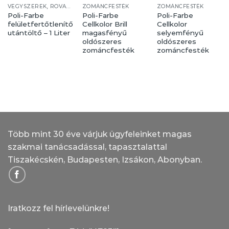
VEGYSZEREK, ROVARÍRTÓ, HÁZTARTÁS
ZOMÁNCFESTÉK
ZOMÁNCFESTÉK
Poli-Farbe
Poli-Farbe
Poli-Farbe
felületfertőtlenítő
Cellkolor Brill
Cellkolor
utántöltő – 1 Liter
magasfényű
selyemfényű
oldószeres
oldószeres
zománcfesték
zománcfesték
Több mint 30 éve várjuk ügyfeleinket magas
szakmai tanácsadással, tapasztalattal
Tiszakécskén, Budapesten, Izsákon, Abonyban.
Iratkozz fel hírlevelünkre!