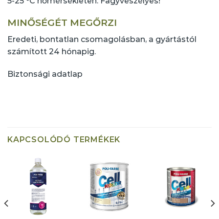
5-25 °C hőmérsékleten. Fagyveszélyes!
MINŐSÉGÉT MEGŐRZI
Eredeti, bontatlan csomagolásban, a gyártástól
számított 24 hónapig.
Biztonsági adatlap
KAPCSOLÓDÓ TERMÉKEK