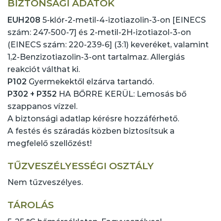
BIZTONSÁGI ADATOK
EUH208
5-klór-2-metil-4-izotiazolin-3-on [EINECS
szám: 247-500-7] és 2-metil-2H-izotiazol-3-on
(EINECS szám: 220-239-6] (3:1) keveréket, valamint
1,2-Benzizotiazolin-3-ont tartalmaz. Allergiás
reakciót válthat ki.
P102
Gyermekektől elzárva tartandó.
P302 + P352
HA BŐRRE KERÜL: Lemosás bő
szappanos vízzel.
A biztonsági adatlap kérésre hozzáférhető.
A festés és száradás közben biztosítsuk a
megfelelő szellőzést!
TŰZVESZÉLYESSÉGI OSZTÁLY
Nem tűzveszélyes.
TÁROLÁS