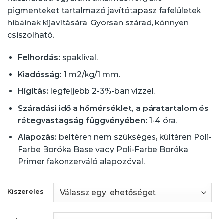
pigmenteket tartalmazó javítótapasz fafelületek
hibáinak kijavítására. Gyorsan szárad, könnyen
csiszolható.
Felhordás:
spaklival.
Kiadósság:
1 m2/kg/1 mm.
Hígítás:
legfeljebb 2-3%-ban vízzel.
Száradási idő a hőmérséklet, a páratartalom és
rétegvastagság függvényében:
1-4 óra.
Alapozás:
beltéren nem szükséges, kültéren Poli-
Farbe Boróka Base vagy Poli-Farbe Boróka
Primer fakonzerváló alapozóval.
Kiszereles