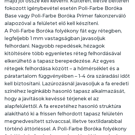
majd jól össze kell keverni. Kültéren, illetve beltéren
fokozott igénybevétel esetén Poli-Farbe Boróka
Base vagy Poli-Farbe Boróka Primer fakonzerváló
alapozóval a felületet elő kell készíteni.
A Poli-Farbe Boróka folyékony fát egy rétegben,
legfeljebb 1 mm vastagságban javasoljuk
felhordani. Nagyobb repedések, hézagok
kitöltésére több egyenletes réteg felhordásával
elkerülhető a tapasz berepedezése. Az egyes
rétegek felhordása között – a hőmérséklet és a
páratartalom függvényében – 1-4 óra száradási időt
kell biztosítani. Lazúrozásnál javasoljuk a fa eredeti
színéhez leginkább hasonló tapasz alkalmazását,
hogy a javítások kevéssé térjenek el az
alapfelülettől. A fa erezetéhez hasonló struktúra
alakítható ki a frissen felhordott tapasz felületén
megnedvesített szivaccsal, illetve textildarabbal
történő áttörléssel. A Poli-Farbe Boróka folyékony