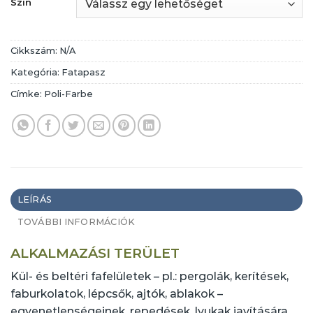
Szin
Cikkszám:
N/A
Kategória:
Fatapasz
Címke:
Poli-Farbe
LEÍRÁS
TOVÁBBI INFORMÁCIÓK
ALKALMAZÁSI TERÜLET
Kül- és beltéri fafelületek – pl.: pergolák, kerítések,
faburkolatok, lépcsők, ajtók, ablakok –
egyenetlenségeinek, repedések, lyukak javítására