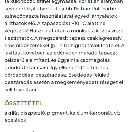
fa különböző színei egymással korlátlan arányban
keverhetők, illetve legfeljebb 1%-ban Poli-Farbe
színezőpaszta használatával egyedi árnyalatok
állíthatók elő. A tapaszolást +10 °C alatt ne
végezzük! Használat után a munkaeszközök vízzel
tisztíthatók. A megszáradt tapasz csak agresszív,
erős oldószerekkel (pl.: nitrohígító) távolítható el. A
javítást követően az edényben maradó tapaszt
célszerű elsimítani, és ügyelni a csomagolás
gondos lezárására. Így elkerülhető a termék
bőrösödése, beszáradása. Esetleges felületi
beszáradás esetén a megkeményedett réteget el
kell távolítani.
ÖSSZETÉTEL
akrilát diszperzió, pigment, kálcium-karbonát, víz,
adalékok