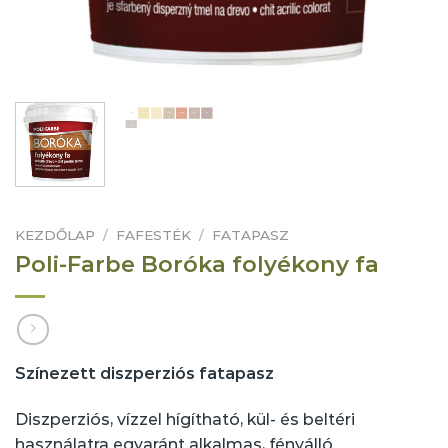
KEZDŐLAP
/
FAFESTÉK
/
FATAPASZ
Poli-Farbe Boróka folyékony fa
Színezett diszperziós fatapasz
Diszperziós, vízzel hígítható, kül- és beltéri
használatra egyaránt alkalmas, fényálló