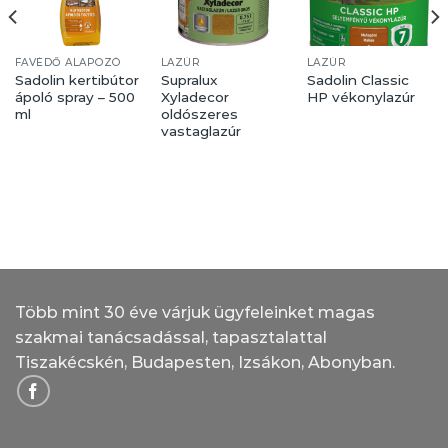
FAVÉDŐ ALAPOZÓ
LAZÚR
LAZÚR
Sadolin kertibútor
Supralux
Sadolin Classic
ápoló spray – 500
Xyladecor
HP vékonylazúr
ml
oldószeres
vastaglazúr
Több mint 30 éve várjuk ügyfeleinket magas
szakmai tanácsadással, tapasztalattal
Tiszakécskén, Budapesten, Izsákon, Abonyban.