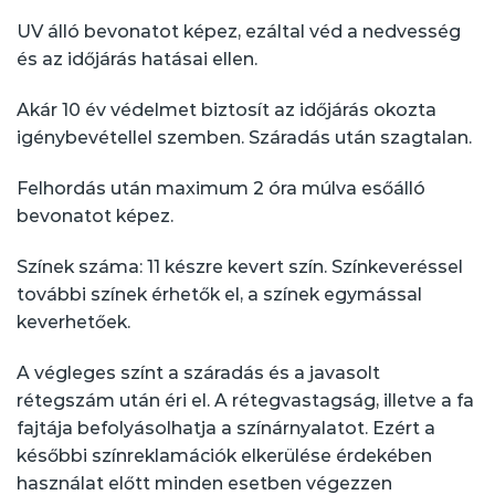
UV álló bevonatot képez, ezáltal véd a nedvesség
és az időjárás hatásai ellen.
Akár 10 év védelmet biztosít az időjárás okozta
igénybevétellel szemben. Száradás után szagtalan.
Felhordás után maximum 2 óra múlva esőálló
bevonatot képez.
Színek száma: 11 készre kevert szín. Színkeveréssel
további színek érhetők el, a színek egymással
keverhetőek.
A végleges színt a száradás és a javasolt
rétegszám után éri el. A rétegvastagság, illetve a fa
fajtája befolyásolhatja a színárnyalatot. Ezért a
későbbi színreklamációk elkerülése érdekében
használat előtt minden esetben végezzen