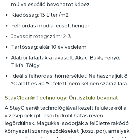
múlva esőálló bevonatot képez.
Kiadósság: 13 Liter /m2
Felhordás módja: ecset, henger
Javasolt rétegszám: 2-3
Tartósság: akár 10 év védelem
Alábbi fafajtákra javasolt: Akác, Bükk, Fenyő,
Tikfa, Tölgy
Ideális felhordási hőmérséklet: Ne használjuk 8
°C alatt és 30 °C felett; nem kellően száraz fára.
StayClean® Technology: Öntisztuló bevonat.
A StayClean® technológiával kezelt felületekről a
vízcseppek (pl.: eső) hidrofil hatás révén
legördülnek. Magukkal sodorják a felületre rakódó
környezeti szennyeződéseket (kosz, por), amelyek