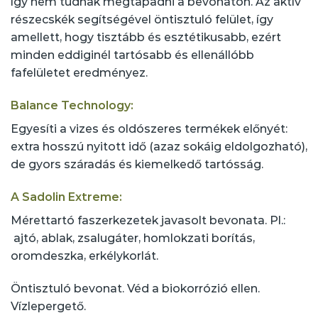
így nem tudnak megtapadni a bevonaton. Az aktív
részecskék segítségével öntisztuló felület, így
amellett, hogy tisztább és esztétikusabb, ezért
minden eddiginél tartósabb és ellenállóbb
fafelületet eredményez.
Balance Technology
:
Egyesíti a vizes és oldószeres termékek előnyét:
extra hosszú nyitott idő (azaz sokáig eldolgozható),
de gyors száradás és kiemelkedő tartósság.
A Sadolin Extreme:
Mérettartó faszerkezetek javasolt bevonata. Pl.:
ajtó, ablak, zsalugáter, homlokzati borítás,
oromdeszka, erkélykorlát.
Öntisztuló bevonat. Véd a biokorrózió ellen.
Vízlepergető.