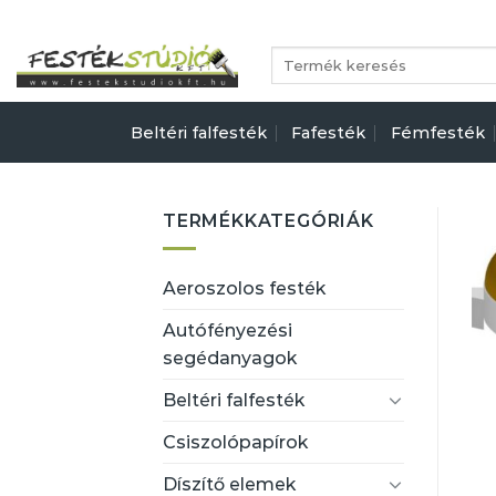
Skip
to
Keresés
content
a
következőre:
Beltéri falfesték
Fafesték
Fémfesték
TERMÉKKATEGÓRIÁK
Aeroszolos festék
Autófényezési
segédanyagok
Beltéri falfesték
Csiszolópapírok
Díszítő elemek