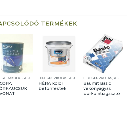
APCSOLÓDÓ TERMÉKEK
HIDEGBURKOLÁS, ALJZATKÉPZÉS
HIDEGBURKOLÁS, ALJZATKÉPZÉS
HIDEGBURKOLÁS, ALJZATKÉPZÉS
CORA
HÉRA kolor
Baumit Basic
ÓRKAUCSUK
betonfesték
vékonyágyas
VONAT
burkolatragasztó