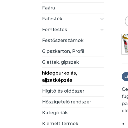
Faáru
Fafesték
Fémfesték
Festőszerszámok
Gipszkarton, Profil
Glettek, gipszek
hidegburkolás,
L
aljzatképzés
Ce
Hígító és oldószer
fu
Hőszigetelő rendszer
pa
el
Kategóriák
Kiemelt termék