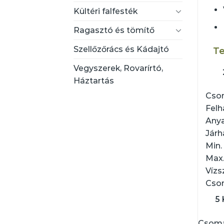
Kültéri falfesték
Ragasztó és tömítő
Szellőzőrács és Kádajtó
Te
Vegyszerek, Rovarírtó,
Háztartás
Cso
Felh
Anya
Járh
Min.
Max.
Vízs
Csom
5
Csoma