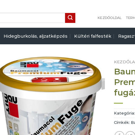
KEZDŐOLDAL
TER
Hidegburkolás, aljzatképzés
Kültéri falfesték
Ragasz
KEZDŐL
Baum
Pre
fugá
Kategória
Címkék:
B