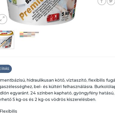
EÍRÁS
mentbázisú, hidraulikusan kötő, víztaszító, flexibilis f
gaszélességhez, bel- és kültéri felhasználásra. Burkolóla
dlón egyaránt. 24 színben kapható, gyöngyfény hatású
érhető 5 kg-os és 2 kg-os vödrös kiszerelésben.
Flexibilis