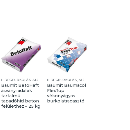
HIDEGBURKOLÁS, ALJZATKÉPZÉS
HIDEGBURKOLÁS, ALJZATKÉPZÉS
Baumit BetoHaft
Baumit Baumacol
HÉRA
ásványi adalék
FlexTop
betonfesték
tartalmú
vékonyágyas
tapadóhíd beton
burkolatragasztó
felülethez – 25 kg