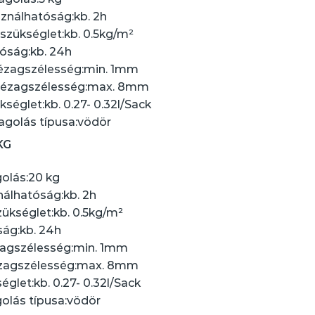
ználhatóság:
kb. 2h
szükséglet:
kb. 0.5kg/m²
óság:
kb. 24h
ézagszélesség:
min. 1mm
hézagszélesség:
max. 8mm
kséglet:
kb. 0.27- 0.32l/Sack
golás típusa:
vödör
KG
olás:
20 kg
nálhatóság:
kb. 2h
ükséglet:
kb. 0.5kg/m²
ság:
kb. 24h
zagszélesség:
min. 1mm
zagszélesség:
max. 8mm
églet:
kb. 0.27- 0.32l/Sack
lás típusa:
vödör