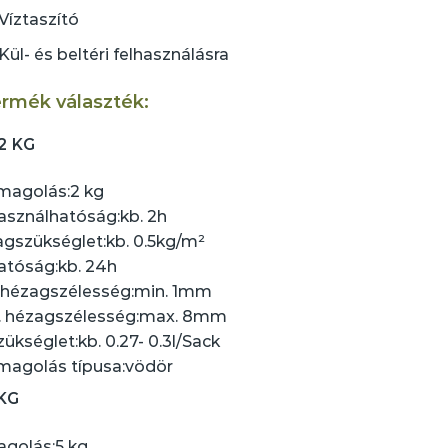
Víztaszító
Kül- és beltéri felhasználásra
rmék választék:
2 KG
magolás:
2 kg
asználhatóság:
kb. 2h
gszükséglet:
kb. 0.5kg/m²
atóság:
kb. 24h
 hézagszélesség:
min. 1mm
 hézagszélesség:
max. 8mm
zükséglet:
kb. 0.27- 0.3l/Sack
agolás típusa:
vödör
 KG
golás:
5 kg