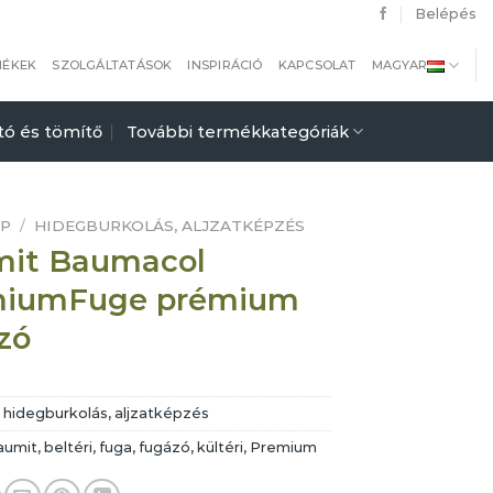
Belépés
MÉKEK
SZOLGÁLTATÁSOK
INSPIRÁCIÓ
KAPCSOLAT
MAGYAR
tó és tömítő
További termékkategóriák
AP
/
HIDEGBURKOLÁS, ALJZATKÉPZÉS
it Baumacol
miumFuge prémium
zó
:
hidegburkolás, aljzatképzés
aumit
,
beltéri
,
fuga
,
fugázó
,
kültéri
,
Premium