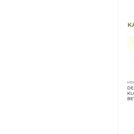
K
HIDEGBURKOLÁS, ALJZATKÉPZÉS
HIDEGBURKOLÁS, ALJZATKÉPZÉS
Baumit Baumacol
Baumit Baumacol
DE
Protect –
FlexMarmor
KL
kenhető,
vastagágyas
BE
nedvesség elleni
burkolatragasztó
szigetelés – 18 kg