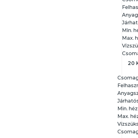
Felhas
Anyag
Járhat
Min. h
Max. 
Vízszü
Csoma
20 
Csomag
Felhasz
Anyagsz
Járható
Min. hé
Max. hé
Vízszüks
Csomago