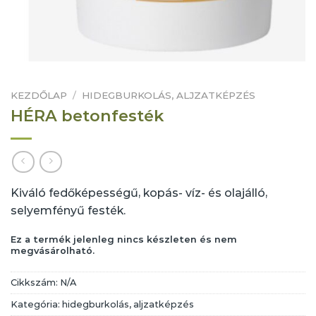
KEZDŐLAP
/
HIDEGBURKOLÁS, ALJZATKÉPZÉS
HÉRA betonfesték
Kiváló fedőképességű, kopás- víz- és olajálló,
selyemfényű festék.
Ez a termék jelenleg nincs készleten és nem
megvásárolható.
Cikkszám:
N/A
Kategória:
hidegburkolás, aljzatképzés