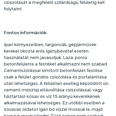
csiszolását a megfelelő szilárdságú felületig kell
folytatni.
Fontos információk:
Ipari környezetben, targoncák, gépjárművek
kerekei okozta erős igénybevétel esetén
használatát nem javasoljuk. Laza, poros
betonfelületre a festéket alkalmazni nem szabad.
Cementszórással simított betonfelület festése
csak a felület gondos csiszolása és portalanítása
után lehetséges. A felületen esetleg képződött ún.
cement-mésztej eltávolítása csiszolással, vagy
háztartási-sósav és víz 1:5 arányú keverékének
alkalmazásával lehetséges. Ez utóbbi esetben a
sósavas oldatot igen bő vízzel mossuk le, majd
hagyjuk megszáradni. Tűző napon nem szabad,