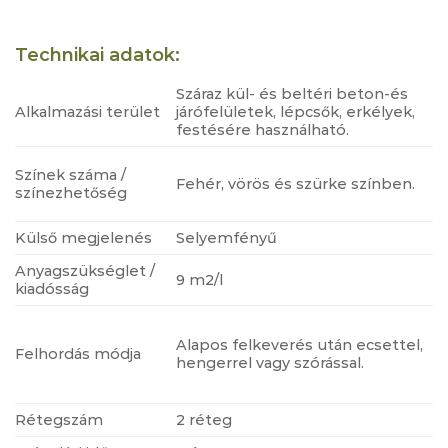
Technikai adatok:
Száraz kül- és beltéri beton-és
Alkalmazási terület
járófelületek, lépcsők, erkélyek,
festésére használható.
Színek száma /
Fehér, vörös és szürke színben.
színezhetőség
Külső megjelenés
Selyemfényű
Anyagszükséglet /
9 m2/l
kiadósság
Alapos felkeverés után ecsettel,
Felhordás módja
hengerrel vagy szórással.
Rétegszám
2 réteg