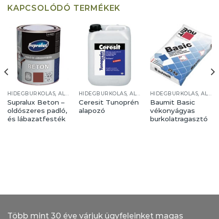
KAPCSOLÓDÓ TERMÉKEK
HIDEGBURKOLÁS, ALJZATKÉPZÉS
HIDEGBURKOLÁS, ALJZATKÉPZÉS
HIDEGBURKOLÁS, ALJZATKÉPZÉS
Supralux Beton –
Ceresit Tunoprén
Baumit Basic
oldószeres padló,
alapozó
vékonyágyas
és lábazatfesték
burkolatragasztó
Több mint 30 éve várjuk ügyfeleinket magas