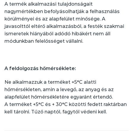
A termék alkalmazási tulajdonságait
nagymértékben befolyásolhatják a felhasználás
körülményei és az alapfelület minősége. A
javasolttól eltérő alkalmazásból, a festék szakmai
ismeretek hiányából adódó hibákért nem áll
módunkban felelősséget vállalni.
A feldolgozás hőmérséklete:
Ne alkalmazzuk a terméket +5°C alatti
hőmérsékleten, amin a levegő, az anyag és az
alapfelület hőmérsékletére egyaránt értendő.
A terméket +5°C és + 30°C közötti fedett raktárban
kell tárolni. Tűző naptól, fagytól védeni kell.