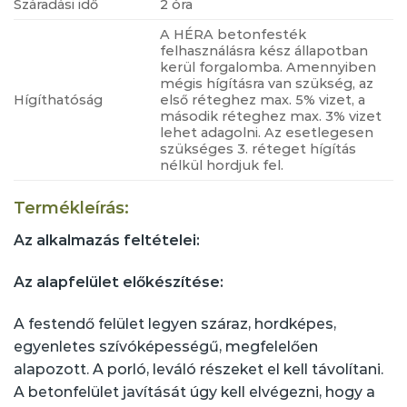
Száradási idő
2 óra
A HÉRA betonfesték
felhasználásra kész állapotban
kerül forgalomba. Amennyiben
mégis hígításra van szükség, az
Hígíthatóság
első réteghez max. 5% vizet, a
második réteghez max. 3% vizet
lehet adagolni. Az esetlegesen
szükséges 3. réteget hígítás
nélkül hordjuk fel.
Termékleírás:
Az alkalmazás feltételei:
Az alapfelület előkészítése:
A festendő felület legyen száraz, hordképes,
egyenletes szívóképességű, megfelelően
alapozott. A porló, leváló részeket el kell távolítani.
A betonfelület javítását úgy kell elvégezni, hogy a