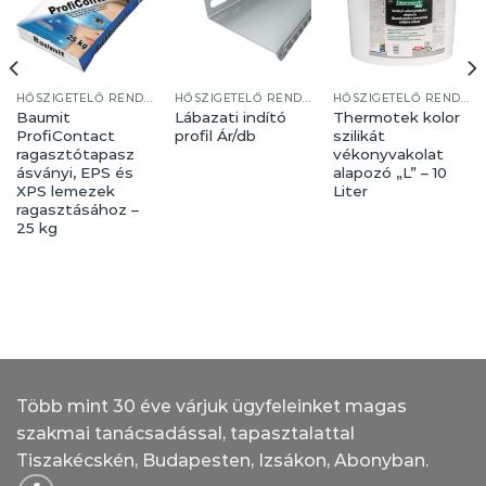
HŐSZIGETELŐ RENDSZER
HŐSZIGETELŐ RENDSZER
HŐSZIGETELŐ RENDSZER
Baumit
Lábazati indító
Thermotek kolor
ProfiContact
profil Ár/db
szilikát
ragasztótapasz
vékonyvakolat
ásványi, EPS és
alapozó „L” – 10
XPS lemezek
Liter
ragasztásához –
25 kg
Több mint 30 éve várjuk ügyfeleinket magas
szakmai tanácsadással, tapasztalattal
Tiszakécskén, Budapesten, Izsákon, Abonyban.