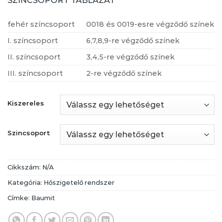
SZÍNCSOPORT TÁBLÁZAT
fehér színcsoport
0018 és 0019-esre végződő színek
I. színcsoport
6,7,8,9-re végződő színek
II. színcsoport
3,4,5-re végződő színek
III. színcsoport
2-re végződő színek
Kiszereles
Szincsoport
Cikkszám:
N/A
Kategória:
Hőszigetelő rendszer
Címke:
Baumit