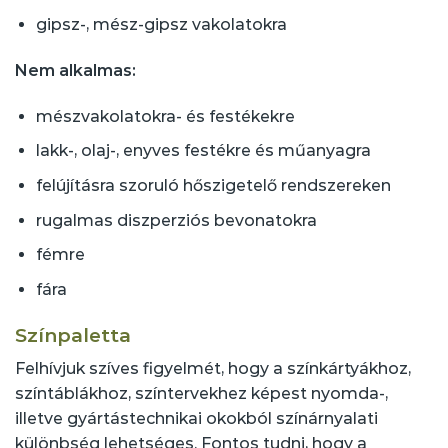
gipsz-, mész-gipsz vakolatokra
Nem alkalmas:
mészvakolatokra- és festékekre
lakk-, olaj-, enyves festékre és műanyagra
felújításra szoruló hőszigetelő rendszereken
rugalmas diszperziós bevonatokra
fémre
fára
Színpaletta
Felhívjuk szíves figyelmét, hogy a színkártyákhoz,
színtáblákhoz, színtervekhez képest nyomda-,
illetve gyártástechnikai okokból színárnyalati
különbség lehetséges. Fontos tudni, hogy a