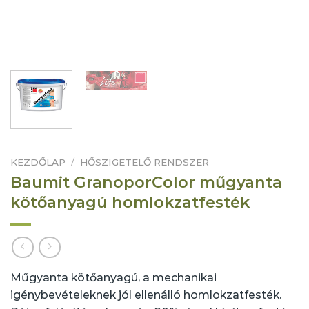
KEZDŐLAP
/
HŐSZIGETELŐ RENDSZER
Baumit GranoporColor műgyanta
kötőanyagú homlokzatfesték
Műgyanta kötőanyagú, a mechanikai
igénybevételeknek jól ellenálló homlokzatfesték.