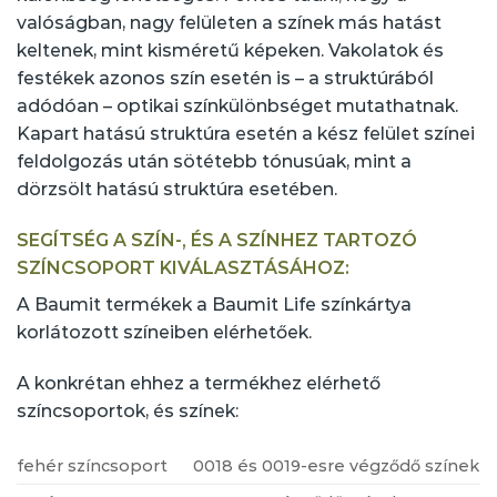
valóságban, nagy felületen a színek más hatást
keltenek, mint kisméretű képeken. Vakolatok és
festékek azonos szín esetén is – a struktúrából
adódóan – optikai színkülönbséget mutathatnak.
Kapart hatású struktúra esetén a kész felület színei
feldolgozás után sötétebb tónusúak, mint a
dörzsölt hatású struktúra esetében.
SEGÍTSÉG A SZÍN-, ÉS A SZÍNHEZ TARTOZÓ
SZÍNCSOPORT KIVÁLASZTÁSÁHOZ:
A Baumit termékek a
Baumit Life színkártya
korlátozott színeiben elérhetőek.
A konkrétan ehhez a termékhez elérhető
színcsoportok, és színek:
fehér színcsoport
0018 és 0019-esre végződő színek