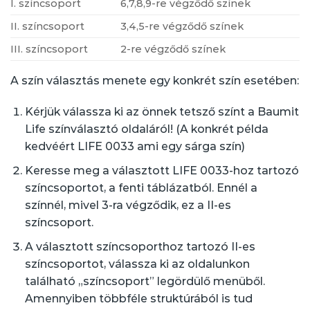
I. színcsoport
6,7,8,9-re végződő színek
II. színcsoport
3,4,5-re végződő színek
III. színcsoport
2-re végződő színek
A szín választás menete egy konkrét szín esetében:
Kérjük válassza ki az önnek tetsző színt a
Baumit
Life színválasztó oldaláról
! (A konkrét példa
kedvéért LIFE 0033 ami egy sárga szín)
Keresse meg a választott LIFE 0033-hoz tartozó
színcsoportot, a fenti táblázatból. Ennél a
színnél, mivel 3-ra végződik, ez a II-es
színcsoport.
A választott színcsoporthoz tartozó II-es
színcsoportot, válassza ki az oldalunkon
található „színcsoport” legördülő menüből.
Amennyiben többféle struktúrából is tud