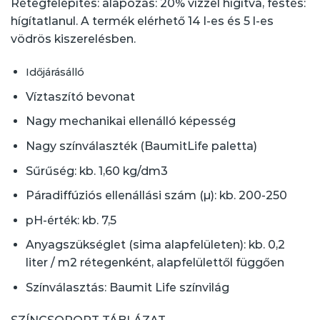
Rétegfelépítés: alapozás: 20% vízzel hígítva, festés:
hígítatlanul. A termék elérhető 14 l-es és 5 l-es
vödrös kiszerelésben.
Időjárásálló
Víztaszító bevonat
Nagy mechanikai ellenálló képesség
Nagy színválaszték (BaumitLife paletta)
Sűrűség: kb. 1,60 kg/dm3
Páradiffúziós ellenállási szám (µ): kb. 200-250
pH-érték: kb. 7,5
Anyagszükséglet (sima alapfelületen): kb. 0,2
liter / m2 rétegenként, alapfelülettől függően
Színválasztás:
Baumit Life színvilág