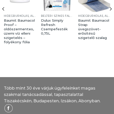
HIDEGBURKOLÁS, ALJZATKÉPZÉS
BELTÉRI SZÍNES FALFESTÉKEK
HIDEGBURKOLÁS, ALJZATKÉPZÉS
Baumit Baumacol
Dulux Simply
Baumit Baumacol
Proof –
Refresh
Strap
oldószermentes,
Csempefesték
üvegszövet-
üzemi víz elleni
0,75L
erősítésű
szigetelés –
szigetelő szalag
folyékony fólia
Több mint 30 éve várjuk ügyfeleinket magas
szakmai tanácsadással, tapasztalattal
Tiszakécskén, Budapesten, Izsákon, Abonyban.