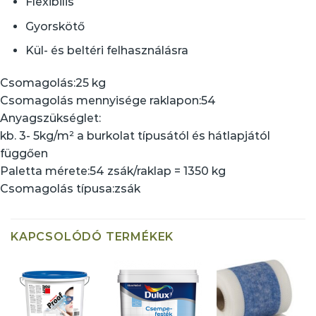
Flexibilis
Gyorskötő
Kül- és beltéri felhasználásra
Csomagolás:
25 kg
Csomagolás mennyisége raklapon:
54
Anyagszükséglet:
kb. 3- 5kg/m² a burkolat típusától és hátlapjától
függően
Paletta mérete:
54 zsák/raklap = 1350 kg
Csomagolás típusa:
zsák
KAPCSOLÓDÓ TERMÉKEK