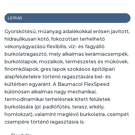
LEÍRÁS
Gyorskötésű, műanyag adalékokkal erősen javított,
hidraulikusan kötő, fokozottan terhelhető
vékonyágyazású flexibilis, víz- és fagyálló
burkolatragasztó, mely alkalmas kerámiacsempék,
burkolólapok, mozaikok, természetes és műkövek,
finomkőlapok, gres lapok szokásos építőipari
alapfelületekre történő ragasztására bel- és
kültérben egyaránt. A Baumacol FlexSpeed
különösen alkalmas nagy mechanikai,
termodinamikai terhelésnek kitett felületek
burkolására (pl. padlófűtés, terasz, erkély,
homlokzat), valamint meglévő burkolatra, csempét
csempére történő ragasztásra is.