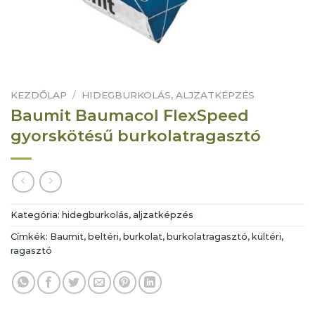
KEZDŐLAP
/
HIDEGBURKOLÁS, ALJZATKÉPZÉS
Baumit Baumacol FlexSpeed
gyorskötésű burkolatragasztó
Kategória:
hidegburkolás, aljzatképzés
Címkék:
Baumit
,
beltéri
,
burkolat
,
burkolatragasztó
,
kültéri
,
ragasztó