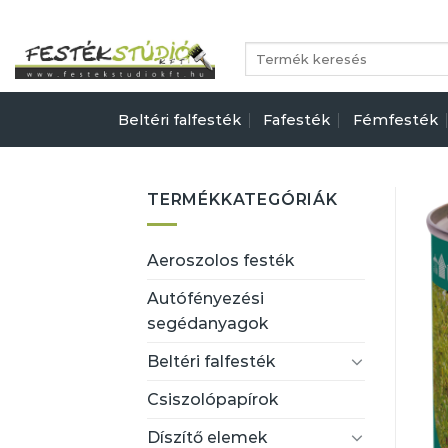
Skip
to
Keresés
content
a
következőre:
Beltéri falfesték
Fafesték
Fémfesték
TERMÉKKATEGÓRIÁK
Aeroszolos festék
Autófényezési
segédanyagok
Beltéri falfesték
Csiszolópapírok
Díszítő elemek