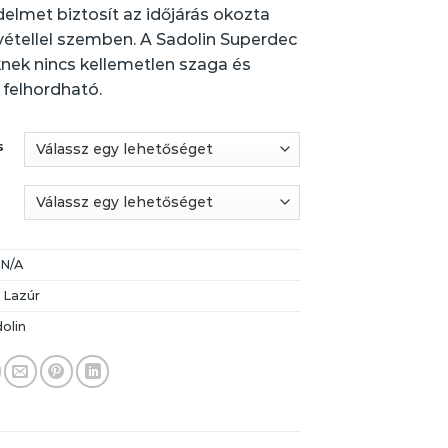
delmet biztosít az időjárás okozta
étellel szemben. A Sadolin Superdec
nek nincs kellemetlen szaga és
felhordható.
s
:
N/A
:
Lazúr
olin