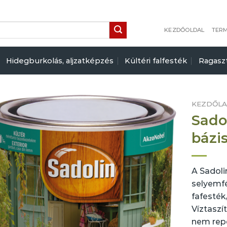
KEZDŐOLDAL
TER
Hidegburkolás, aljzatképzés
Kültéri falfesték
Ragasz
KEZDŐL
Sado
bázi
A Sadoli
selyemf
fafesték,
Víztaszí
nem rep