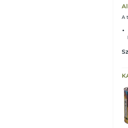
A
A 
Sz
K