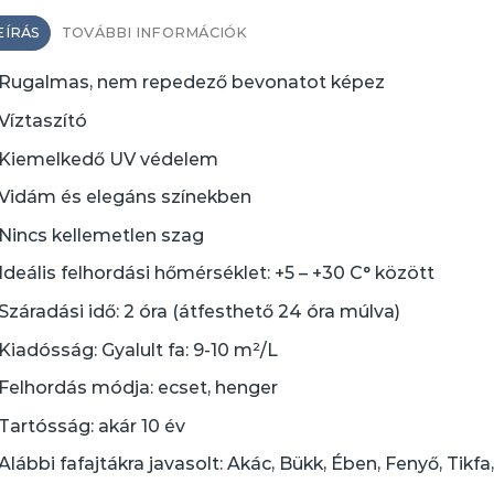
EÍRÁS
TOVÁBBI INFORMÁCIÓK
Rugalmas, nem repedező bevonatot képez
Víztaszító
Kiemelkedő UV védelem
Vidám és elegáns színekben
Nincs kellemetlen szag
Ideális felhordási hőmérséklet: +5 – +30 C° között
Száradási idő: 2 óra (átfesthető 24 óra múlva)
Kiadósság: Gyalult fa: 9-10 m²/L
Felhordás módja: ecset, henger
Tartósság: akár 10 év
Alábbi fafajtákra javasolt: Akác, Bükk, Ében, Fenyő, Tikfa