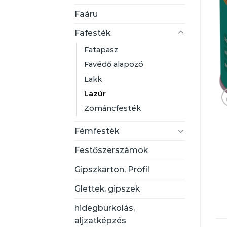
Faáru
Fafesték
Fatapasz
Favédő alapozó
Lakk
Lazúr
Zománcfesték
Fémfesték
Festőszerszámok
Gipszkarton, Profil
Glettek, gipszek
hidegburkolás,
aljzatképzés