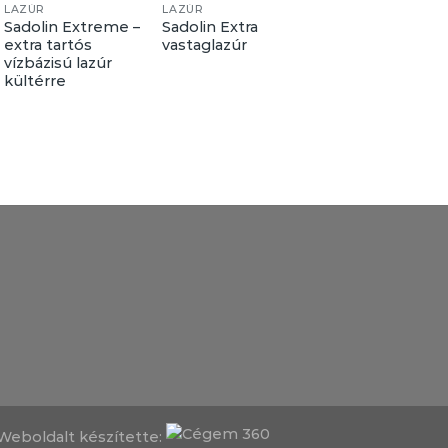
LAZÚR
LAZÚR
LAZÚR
Sadolin Extreme –
Sadolin Extra
Sadolin Classic
extra tartós
vastaglazúr
Aqua vizes bázis
vízbázisú lazúr
vékonylazúr
kültérre
Weboldalt készítette: