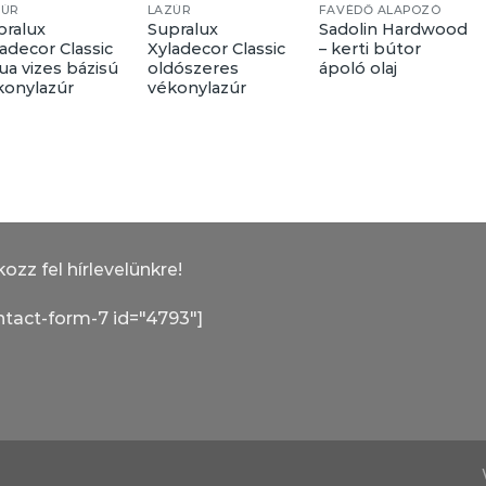
ZÚR
LAZÚR
FAVÉDŐ ALAPOZÓ
pralux
Supralux
Sadolin Hardwood
adecor Classic
Xyladecor Classic
– kerti bútor
ua vizes bázisú
oldószeres
ápoló olaj
konylazúr
vékonylazúr
kozz fel hírlevelünkre!
ntact-form-7 id="4793"]