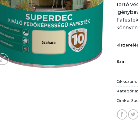
tartó vé
igénybev
Fafesték
könnyen 
Kiszerelé
Szín
Cikkszám
Kategória
Címke:
Sad