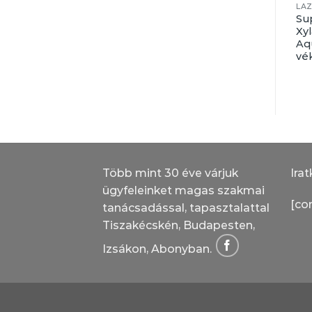
FATAPASZ
MENNYEZETLAP
LA
Sadolin Folyékony
Sadolin Quickstep
Su
fa – javítótapasz
– gyorsan száradó
Xyl
minden típusú
vizes bázisú lakk
Aq
fához
vé
Több mint 30 éve várjuk
Irat
ügyfeleinket magas szakmai
[co
tanácsadással, tapasztalattal
Tiszakécskén, Budapesten,
Izsákon, Abonyban.