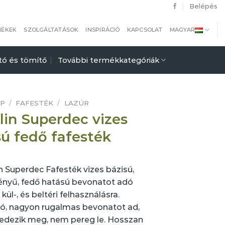
Belépés
MÉKEK
SZOLGÁLTATÁSOK
INSPIRÁCIÓ
KAPCSOLAT
MAGYAR
tó és tömítő
További termékkategóriák
AP
/
FAFESTÉK
/
LAZÚR
lin Superdec vizes
sú fedő fafesték
n Superdec Fafesték vizes bázisú,
ényű, fedő hatású bevonatot adó
 kül-, és beltéri felhasználásra.
tó, nagyon rugalmas bevonatot ad,
edezik meg, nem pereg le. Hosszan