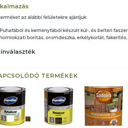
lkalmazás
terméket az alábbi felületekre ajánljuk:
Puhafából és keményfából készült kül-, és beltéri faszer
homlokzati borítás, oromdeszka, erkélykorlát, fakerítés,
ínválaszték
APCSOLÓDÓ TERMÉKEK