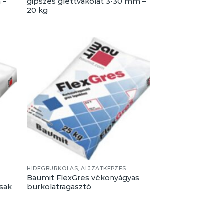
 –
gipszes glettvakolat 3-30 mm –
20 kg
HIDEGBURKOLÁS, ALJZATKÉPZÉS
Baumit FlexGres vékonyágyas
csak
burkolatragasztó