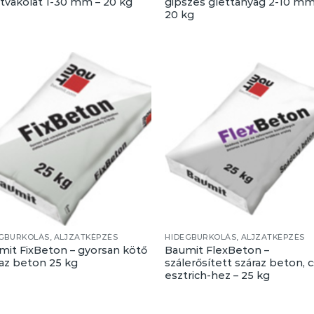
ttvakolat 1-30 mm – 20 kg
gipszes glettanyag 2-10 mm
20 kg
GBURKOLÁS, ALJZATKÉPZÉS
HIDEGBURKOLÁS, ALJZATKÉPZÉS
mit FixBeton – gyorsan kötő
Baumit FlexBeton –
raz beton 25 kg
szálerősített száraz beton, 
esztrich-hez – 25 kg