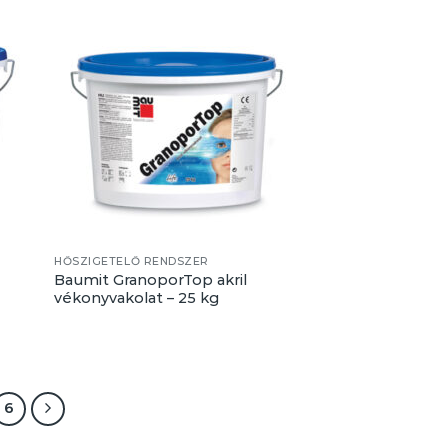
HŐSZIGETELŐ RENDSZER
Baumit GranoporTop akril
vékonyvakolat – 25 kg
6