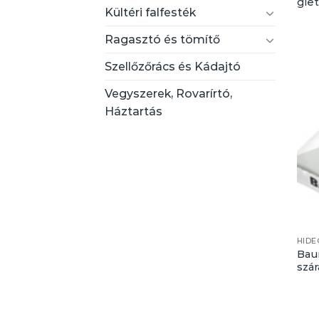
gle
Kültéri falfesték
Ragasztó és tömítő
Szellőzőrács és Kádajtó
Vegyszerek, Rovarírtó,
Háztartás
HIDE
Bau
szá