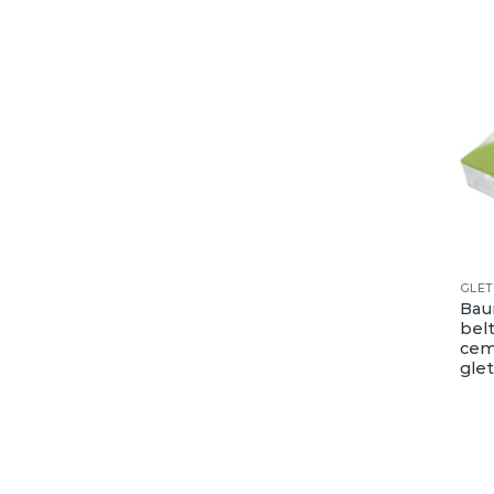
GLET
Baum
belt
cem
gle