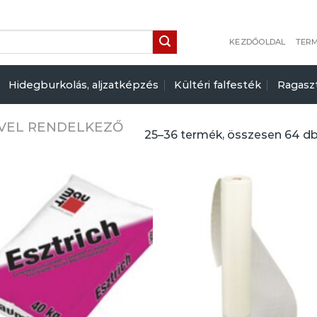
KEZDŐOLDAL
TER
Hidegburkolás, aljzatképzés
Kültéri falfesték
Ragasz
ÉVEL RENDELKEZŐ
25–36 termék, összesen 64 d