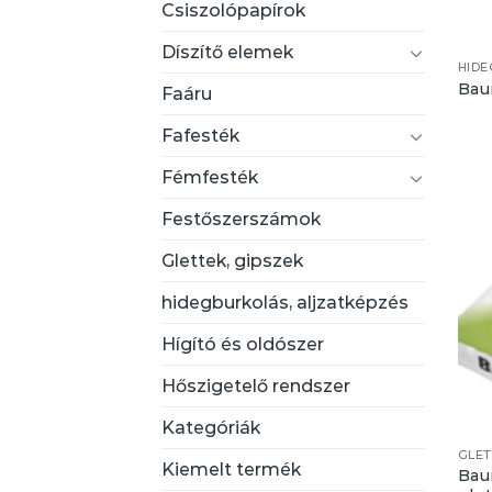
Csiszolópapírok
Díszítő elemek
HIDE
Bau
Faáru
Fafesték
Fémfesték
Festőszerszámok
Glettek, gipszek
hidegburkolás, aljzatképzés
Hígító és oldószer
Hőszigetelő rendszer
Kategóriák
GLET
Kiemelt termék
Baum