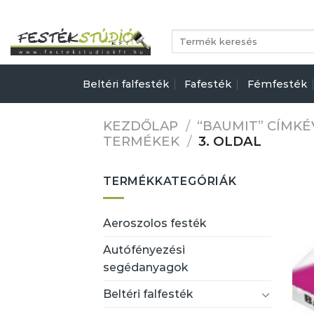
Skip
to
Keresés
content
a
következőre:
Beltéri falfesték
Fafesték
Fémfesték
KEZDŐLAP
/
“BAUMIT” CÍMK
TERMÉKEK
/
3. OLDAL
TERMÉKKATEGÓRIÁK
Aeroszolos festék
Autófényezési
segédanyagok
Beltéri falfesték