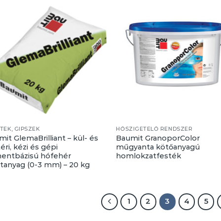
TEK, GIPSZEK
HŐSZIGETELŐ RENDSZER
it GlemaBrilliant – kül- és
Baumit GranoporColor
éri, kézi és gépi
műgyanta kötőanyagú
entbázisú hófehér
homlokzatfesték
ttanyag (0-3 mm) – 20 kg
1
2
3
4
5