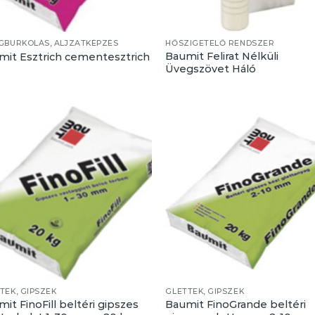
GBURKOLÁS, ALJZATKÉPZÉS
HŐSZIGETELŐ RENDSZER
Baumit Felirat Nélküli
mit Esztrich cementesztrich
Üvegszövet Háló
TEK, GIPSZEK
GLETTEK, GIPSZEK
it FinoFill beltéri gipszes
Baumit FinoGrande beltéri