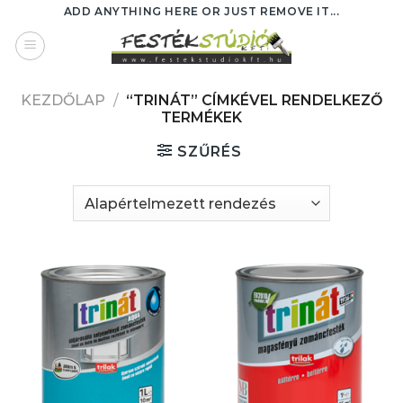
Skip
ADD ANYTHING HERE OR JUST REMOVE IT...
to
content
KEZDŐLAP
/
“TRINÁT” CÍMKÉVEL RENDELKEZŐ
TERMÉKEK
SZŰRÉS