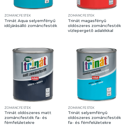
ZOMÁNCFESTÉK
ZOMÁNCFESTÉK
Trinát Aqua selyemfényű
Trinát magasfényû
időjárásálló zománcfesték
oldószeres zománcfesték
vízlepergetõ adalékkal
ZOMÁNCFESTÉK
ZOMÁNCFESTÉK
Trinát oldószeres matt
Trinát selyemfényû
zománcfesték fa- és
oldószeres zománcfesték
fémfelületekre
fa- és fémfelületekre