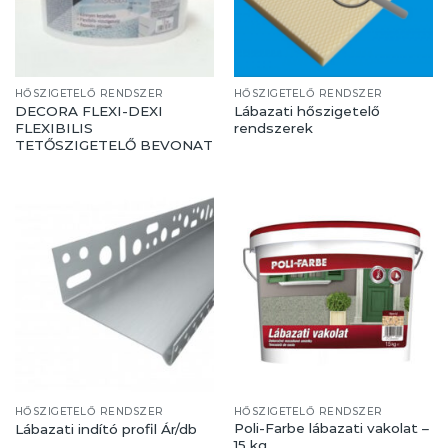
HŐSZIGETELŐ RENDSZER
HŐSZIGETELŐ RENDSZER
DECORA FLEXI-DEXI
Lábazati hőszigetelő
FLEXIBILIS
rendszerek
TETŐSZIGETELŐ BEVONAT
HŐSZIGETELŐ RENDSZER
HŐSZIGETELŐ RENDSZER
Poli-Farbe lábazati vakolat –
Lábazati indító profil Ár/db
15 kg