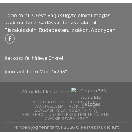
Több mint 30 éve várjuk ügyfeleinket magas
szakmai tanácsadással, tapasztalattal
Tiszakécskén, Budapesten, Izsákon, Abonyban.
Iratkozz fel hírlevelünkre!
[contact-form-7 id="4793"]
Weboldalt készítette:
ÁLTALÁNOS ÜZLETI FELTÉTELEK
ADATVÉDELMI TÁJÉKOZTATÓ
ELÁLLÁSI NYILATKOZAT MINTA
FESTÉKBOLTUNK ÉRTÉKESÍTÉSI TERÜLETEI
COOKIE SZABÁLYZAT
Minden jog fenntartva 2026 ©
Festékstúdió Kft