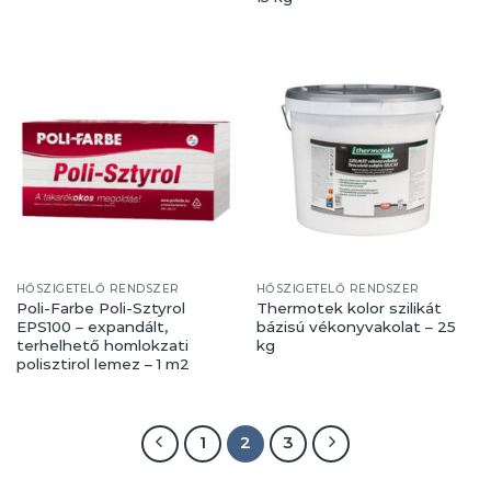
HŐSZIGETELŐ RENDSZER
HŐSZIGETELŐ RENDSZER
Poli-Farbe Poli-Sztyrol
Thermotek kolor szilikát
EPS100 – expandált,
bázisú vékonyvakolat – 25
terhelhető homlokzati
kg
polisztirol lemez – 1 m2
1
2
3