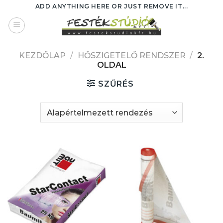
Skip
ADD ANYTHING HERE OR JUST REMOVE IT...
to
content
KEZDŐLAP
/
HŐSZIGETELŐ RENDSZER
/
2.
OLDAL
SZŰRÉS