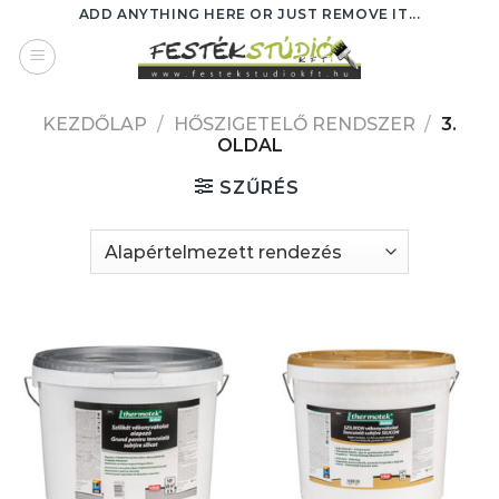
Skip
ADD ANYTHING HERE OR JUST REMOVE IT...
to
content
KEZDŐLAP
/
HŐSZIGETELŐ RENDSZER
/
3.
OLDAL
SZŰRÉS