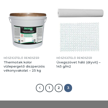
HŐSZIGETELŐ RENDSZER
HŐSZIGETELŐ RENDSZER
Thermotek kolor
Üvegszövet háló (dryvit) –
vízlepergető diszperziós
145 g/m2
vékonyvakolat – 25 kg
1
2
3